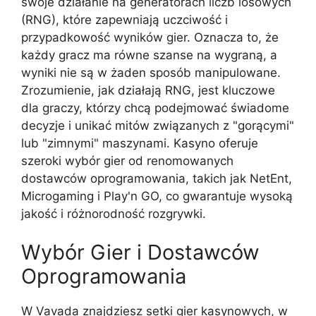
swoje działanie na generatorach liczb losowych
(RNG), które zapewniają uczciwość i
przypadkowość wyników gier. Oznacza to, że
każdy gracz ma równe szanse na wygraną, a
wyniki nie są w żaden sposób manipulowane.
Zrozumienie, jak działają RNG, jest kluczowe
dla graczy, którzy chcą podejmować świadome
decyzje i unikać mitów związanych z "gorącymi"
lub "zimnymi" maszynami. Kasyno oferuje
szeroki wybór gier od renomowanych
dostawców oprogramowania, takich jak NetEnt,
Microgaming i Play'n GO, co gwarantuje wysoką
jakość i różnorodność rozgrywki.
Wybór Gier i Dostawców
Oprogramowania
W Vavada znajdziesz setki gier kasynowych, w