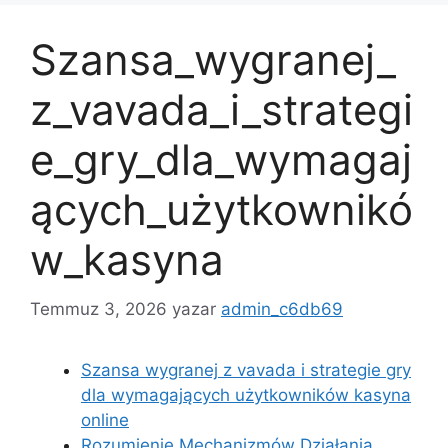
Szansa_wygranej_
z_vavada_i_strategi
e_gry_dla_wymagaj
ących_użytkownikó
w_kasyna
Temmuz 3, 2026
yazar
admin_c6db69
Szansa wygranej z vavada i strategie gry
dla wymagających użytkowników kasyna
online
Rozumienie Mechanizmów Działania