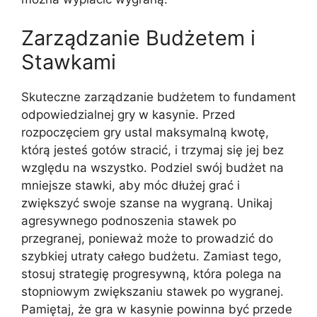
Zarządzanie Budżetem i
Stawkami
Skuteczne zarządzanie budżetem to fundament
odpowiedzialnej gry w kasynie. Przed
rozpoczęciem gry ustal maksymalną kwotę,
którą jesteś gotów stracić, i trzymaj się jej bez
względu na wszystko. Podziel swój budżet na
mniejsze stawki, aby móc dłużej grać i
zwiększyć swoje szanse na wygraną. Unikaj
agresywnego podnoszenia stawek po
przegranej, ponieważ może to prowadzić do
szybkiej utraty całego budżetu. Zamiast tego,
stosuj strategię progresywną, która polega na
stopniowym zwiększaniu stawek po wygranej.
Pamiętaj, że gra w kasynie powinna być przede