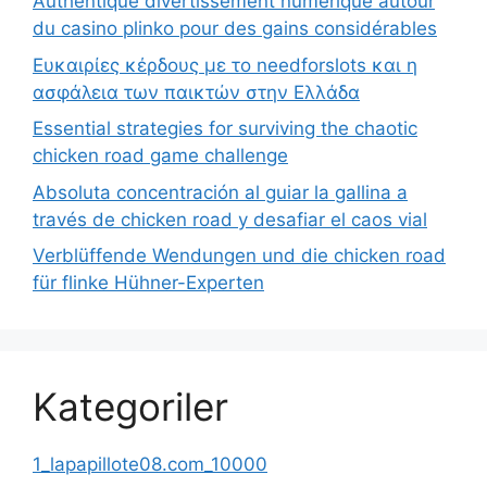
Authentique divertissement numérique autour
du casino plinko pour des gains considérables
Ευκαιρίες κέρδους με το needforslots και η
ασφάλεια των παικτών στην Ελλάδα
Essential strategies for surviving the chaotic
chicken road game challenge
Absoluta concentración al guiar la gallina a
través de chicken road y desafiar el caos vial
Verblüffende Wendungen und die chicken road
für flinke Hühner-Experten
Kategoriler
1_lapapillote08.com_10000