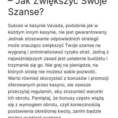
– Jak Zwiększyć Swoje
Szanse?
Sukces w kasynie Vavada, podobnie jak w
każdym innym kasynie, nie jest gwarantowany.
Jednak stosowanie odpowiednich strategii
może znacząco zwiększyć Twoje szanse na
wygraną i zminimalizować ryzyko strat. Jedną z
najważniejszych zasad jest ustalenie budżetu i
trzymanie się go. Nie graj na pieniądze, na
których stratę nie możesz sobie pozwolić.
Warto również skorzystać z bonusów i promocji
oferowanych przez kasyno, ale zawsze
przeczytaj regulamin, aby zrozumieć warunki
ich obrotu. Pamiętaj, że bonusy często wiążą
się z wymogiem obrotu, czyli koniecznością
postawienia określonej kwoty, zanim będzie
można wypłacić wygraną.