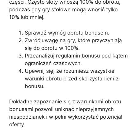
części. Często sloty wnoszą 100% do obrotu,
podczas gdy gry stołowe mogą wnosić tylko
10% lub mniej.
Sprawdź wymóg obrotu bonusem.
Zwróć uwagę na gry, które przyczyniają
się do obrotu w 100%.
Przeanalizuj regulamin bonusu pod kątem
ograniczeń czasowych.
Upewnij się, że rozumiesz wszystkie
warunki obrotu przed skorzystaniem z
bonusu.
Dokładne zapoznanie się z warunkami obrotu
bonusami pozwoli uniknąć nieprzyjemnych
niespodzianek i w pełni wykorzystać potencjał
oferty.