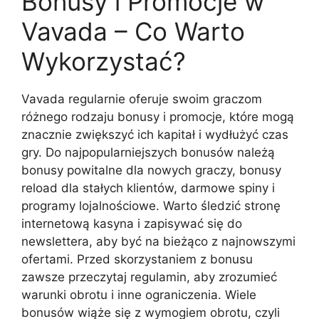
Bonusy i Promocje w
Vavada – Co Warto
Wykorzystać?
Vavada regularnie oferuje swoim graczom
różnego rodzaju bonusy i promocje, które mogą
znacznie zwiększyć ich kapitał i wydłużyć czas
gry. Do najpopularniejszych bonusów należą
bonusy powitalne dla nowych graczy, bonusy
reload dla stałych klientów, darmowe spiny i
programy lojalnościowe. Warto śledzić stronę
internetową kasyna i zapisywać się do
newslettera, aby być na bieżąco z najnowszymi
ofertami. Przed skorzystaniem z bonusu
zawsze przeczytaj regulamin, aby zrozumieć
warunki obrotu i inne ograniczenia. Wiele
bonusów wiąże się z wymogiem obrotu, czyli