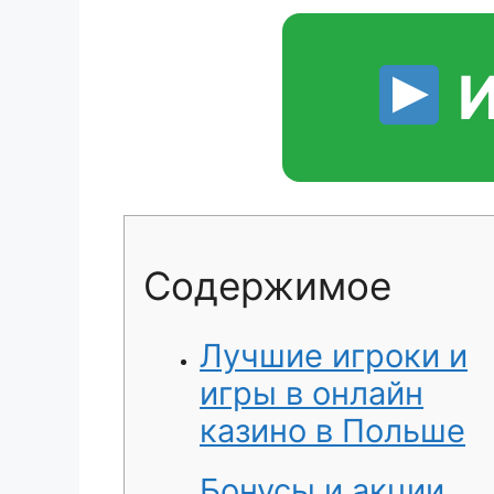
И
Содержимое
Лучшие игроки и
игры в онлайн
казино в Польше
Бонусы и акции