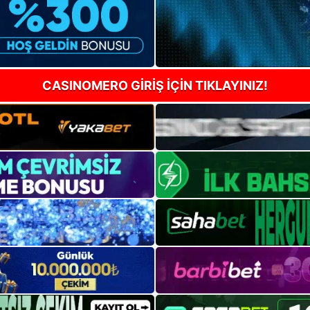
CASINOMERO GİRİŞ İÇİN TIKLAYINIZ!