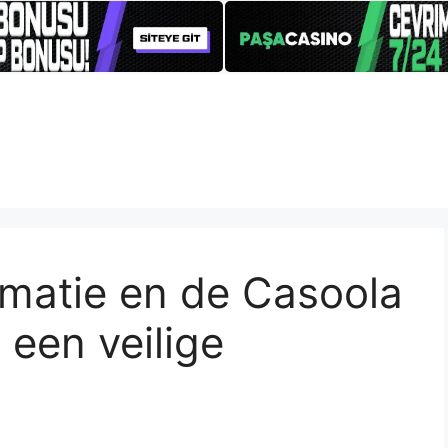
rmatie en de Casoola
 een veilige