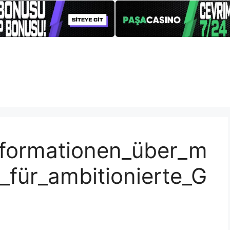
nformationen_über_m
n_für_ambitionierte_G