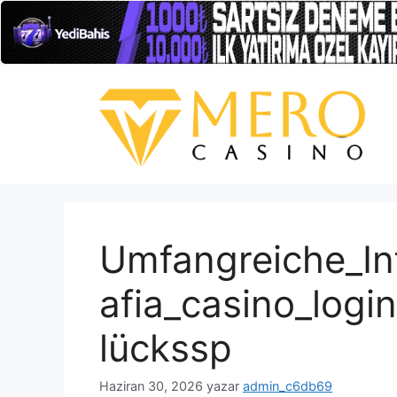
İçeriğe
atla
Umfangreiche_I
afia_casino_logi
lückssp
Haziran 30, 2026
yazar
admin_c6db69