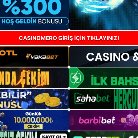
CASINOMERO GİRİŞ İÇİN TIKLAYINIZ!