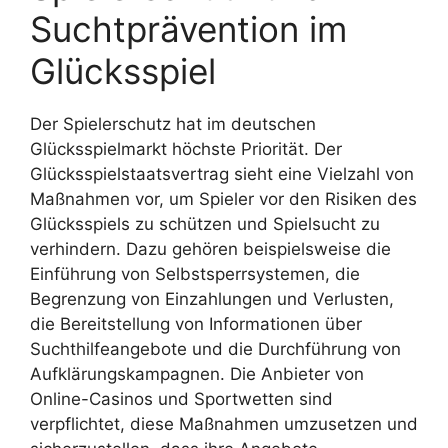
Suchtprävention im
Glücksspiel
Der Spielerschutz hat im deutschen
Glücksspielmarkt höchste Priorität. Der
Glücksspielstaatsvertrag sieht eine Vielzahl von
Maßnahmen vor, um Spieler vor den Risiken des
Glücksspiels zu schützen und Spielsucht zu
verhindern. Dazu gehören beispielsweise die
Einführung von Selbstsperrsystemen, die
Begrenzung von Einzahlungen und Verlusten,
die Bereitstellung von Informationen über
Suchthilfeangebote und die Durchführung von
Aufklärungskampagnen. Die Anbieter von
Online-Casinos und Sportwetten sind
verpflichtet, diese Maßnahmen umzusetzen und