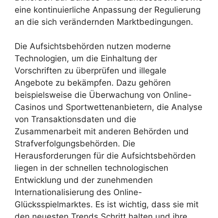
eine kontinuierliche Anpassung der Regulierung
an die sich verändernden Marktbedingungen.
Die Aufsichtsbehörden nutzen moderne
Technologien, um die Einhaltung der
Vorschriften zu überprüfen und illegale
Angebote zu bekämpfen. Dazu gehören
beispielsweise die Überwachung von Online-
Casinos und Sportwettenanbietern, die Analyse
von Transaktionsdaten und die
Zusammenarbeit mit anderen Behörden und
Strafverfolgungsbehörden. Die
Herausforderungen für die Aufsichtsbehörden
liegen in der schnellen technologischen
Entwicklung und der zunehmenden
Internationalisierung des Online-
Glücksspielmarktes. Es ist wichtig, dass sie mit
den neuesten Trends Schritt halten und ihre