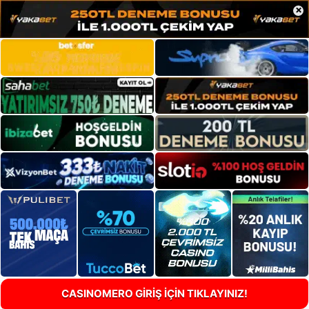
×
CASINOMERO GİRİŞ İÇİN TIKLAYINIZ!