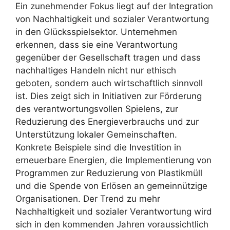
Ein zunehmender Fokus liegt auf der Integration
von Nachhaltigkeit und sozialer Verantwortung
in den Glücksspielsektor. Unternehmen
erkennen, dass sie eine Verantwortung
gegenüber der Gesellschaft tragen und dass
nachhaltiges Handeln nicht nur ethisch
geboten, sondern auch wirtschaftlich sinnvoll
ist. Dies zeigt sich in Initiativen zur Förderung
des verantwortungsvollen Spielens, zur
Reduzierung des Energieverbrauchs und zur
Unterstützung lokaler Gemeinschaften.
Konkrete Beispiele sind die Investition in
erneuerbare Energien, die Implementierung von
Programmen zur Reduzierung von Plastikmüll
und die Spende von Erlösen an gemeinnützige
Organisationen. Der Trend zu mehr
Nachhaltigkeit und sozialer Verantwortung wird
sich in den kommenden Jahren voraussichtlich