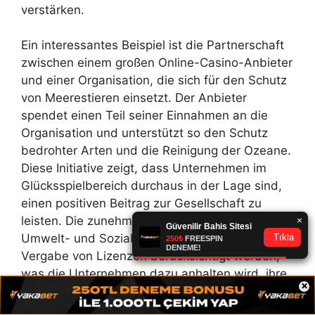
verstärken.
Ein interessantes Beispiel ist die Partnerschaft
zwischen einem großen Online-Casino-Anbieter
und einer Organisation, die sich für den Schutz
von Meerestieren einsetzt. Der Anbieter
spendet einen Teil seiner Einnahmen an die
Organisation und unterstützt so den Schutz
bedrohter Arten und die Reinigung der Ozeane.
Diese Initiative zeigt, dass Unternehmen im
Glücksspielbereich durchaus in der Lage sind,
einen positiven Beitrag zur Gesellschaft zu
leisten. Die zunehmende Bedeutung von
Umwelt- und Sozialstandards wird auch bei der
Vergabe von Lizenzen berücksichtigt werden,
was die Unternehmen dazu anhalten wird, ihre
×
Nachhaltigkeitsbemühungen weiter zu
verstärken.