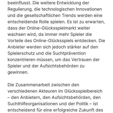
beeinflusst. Die weitere Entwicklung der
Regulierung, die technologischen Innovationen
und die gesellschaftlichen Trends werden eine
entscheidende Rolle spielen. Es ist zu erwarten,
dass der Online-Glücksspielmarkt weiter
wachsen wird, da immer mehr Spieler die
Vorteile des Online-Glücksspiels entdecken. Die
Anbieter werden sich jedoch stärker auf den
Spielerschutz und die Suchtprävention
konzentrieren müssen, um das Vertrauen der
Spieler und der Aufsichtsbehörden zu
gewinnen.
Die Zusammenarbeit zwischen den
verschiedenen Akteuren im Glücksspielbereich
– den Anbietern, den Aufsichtsbehörden, den
Suchthilfeorganisationen und der Politik – ist
entscheidend für eine erfolgreiche Zukunft des