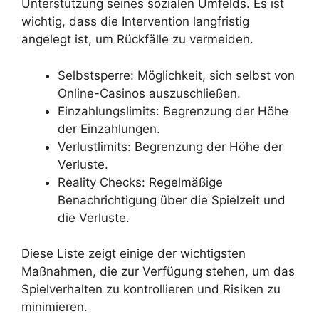
Unterstützung seines sozialen Umfelds. Es ist
wichtig, dass die Intervention langfristig
angelegt ist, um Rückfälle zu vermeiden.
Selbstsperre: Möglichkeit, sich selbst von
Online-Casinos auszuschließen.
Einzahlungslimits: Begrenzung der Höhe
der Einzahlungen.
Verlustlimits: Begrenzung der Höhe der
Verluste.
Reality Checks: Regelmäßige
Benachrichtigung über die Spielzeit und
die Verluste.
Diese Liste zeigt einige der wichtigsten
Maßnahmen, die zur Verfügung stehen, um das
Spielverhalten zu kontrollieren und Risiken zu
minimieren.