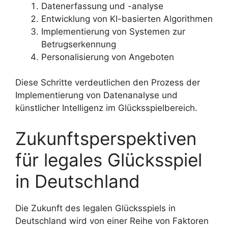
Datenerfassung und -analyse
Entwicklung von KI-basierten Algorithmen
Implementierung von Systemen zur
Betrugserkennung
Personalisierung von Angeboten
Diese Schritte verdeutlichen den Prozess der
Implementierung von Datenanalyse und
künstlicher Intelligenz im Glücksspielbereich.
Zukunftsperspektiven
für legales Glücksspiel
in Deutschland
Die Zukunft des legalen Glücksspiels in
Deutschland wird von einer Reihe von Faktoren