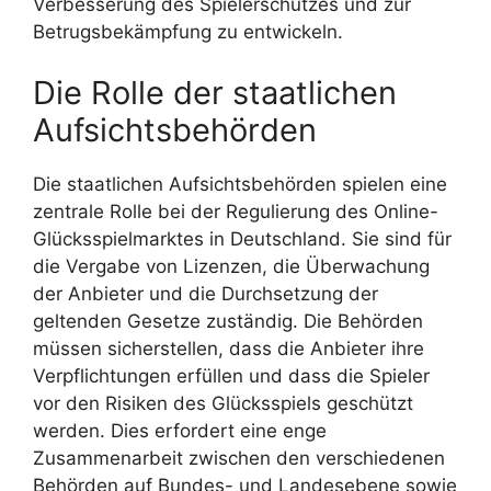
Verbesserung des Spielerschutzes und zur
Betrugsbekämpfung zu entwickeln.
Die Rolle der staatlichen
Aufsichtsbehörden
Die staatlichen Aufsichtsbehörden spielen eine
zentrale Rolle bei der Regulierung des Online-
Glücksspielmarktes in Deutschland. Sie sind für
die Vergabe von Lizenzen, die Überwachung
der Anbieter und die Durchsetzung der
geltenden Gesetze zuständig. Die Behörden
müssen sicherstellen, dass die Anbieter ihre
Verpflichtungen erfüllen und dass die Spieler
vor den Risiken des Glücksspiels geschützt
werden. Dies erfordert eine enge
Zusammenarbeit zwischen den verschiedenen
Behörden auf Bundes- und Landesebene sowie