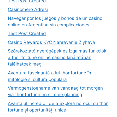
Test Post Created
Casinomero Adresi
Navegar por los juegos y bonos de un casino
online en Argentina sin complicaciones
Test Post Created
Casino Rewards KYC Nahrávanie Zlyháva
Szórakoztató nyerőgépek és izgalmas funkciók
a thor fortune online casino kínálatában
találhatóak meg
Aventura fascinantă a lui thor fortune în
mitologie și cultura populară
Vermogenstoename van vandaag tot morgen
via thor fortune en slimme planning
Avantajul incredibil de a explora norocul cu thor
fortune și oportunități unice