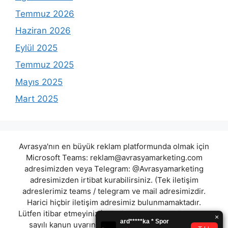
Temmuz 2026
Haziran 2026
Eylül 2025
Temmuz 2025
Mayıs 2025
Mart 2025
Avrasya'nın en büyük reklam platformunda olmak için
Microsoft Teams:
reklam@avrasyamarketing.com
adresimizden veya Telegram: @Avrasyamarketing
adresimizden irtibat kurabilirsiniz. (Tek iletişim
adreslerimiz teams / telegram ve mail adresimizdir.
Harici hiçbir iletişim adresimiz bulunmamaktadır.
Lütfen itibar etmeyiniz.) Türkiye yasalarına göre 7258
sayılı kanun uyarınca yasa dışı bahis oynamanın