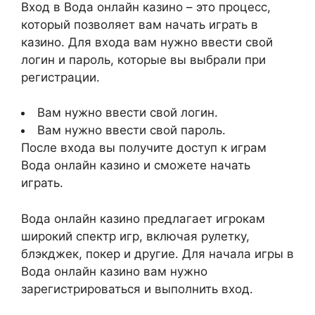
Вход в Вода онлайн казино – это процесс,
который позволяет вам начать играть в
казино. Для входа вам нужно ввести свой
логин и пароль, которые вы выбрали при
регистрации.
Вам нужно ввести свой логин.
Вам нужно ввести свой пароль.
После входа вы получите доступ к играм
Вода онлайн казино и сможете начать
играть.
Вода онлайн казино предлагает игрокам
широкий спектр игр, включая рулетку,
блэкджек, покер и другие. Для начала игры в
Вода онлайн казино вам нужно
зарегистрироваться и выполнить вход.