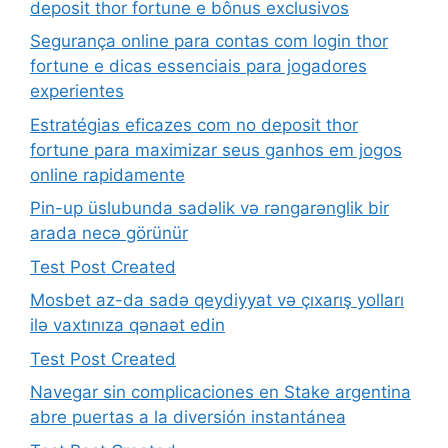
deposit thor fortune e bônus exclusivos
Segurança online para contas com login thor
fortune e dicas essenciais para jogadores
experientes
Estratégias eficazes com no deposit thor
fortune para maximizar seus ganhos em jogos
online rapidamente
Pin-up üslubunda sadəlik və rəngarənglik bir
arada necə görünür
Test Post Created
Mosbet az-da sadə qeydiyyat və çıxarış yolları
ilə vaxtınıza qənaət edin
Test Post Created
Navegar sin complicaciones en Stake argentina
abre puertas a la diversión instantánea