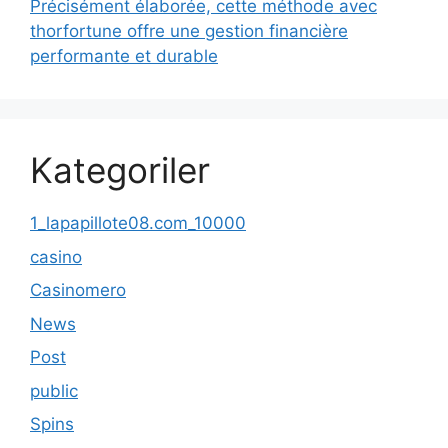
Précisément élaborée, cette méthode avec
thorfortune offre une gestion financière
performante et durable
Kategoriler
1_lapapillote08.com_10000
casino
Casinomero
News
Post
public
Spins