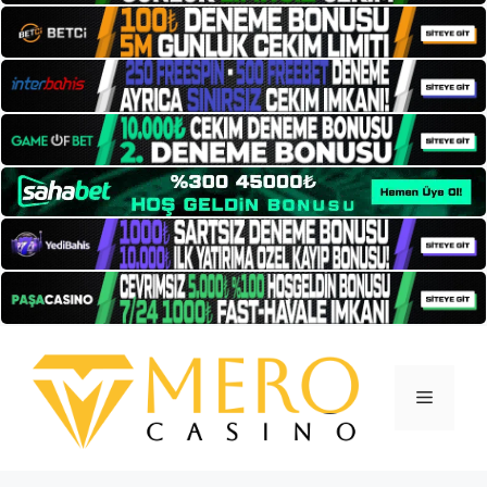
İçeriğe
atla
Menü