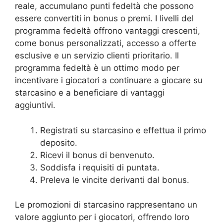
reale, accumulano punti fedeltà che possono
essere convertiti in bonus o premi. I livelli del
programma fedeltà offrono vantaggi crescenti,
come bonus personalizzati, accesso a offerte
esclusive e un servizio clienti prioritario. Il
programma fedeltà è un ottimo modo per
incentivare i giocatori a continuare a giocare su
starcasino e a beneficiare di vantaggi
aggiuntivi.
Registrati su starcasino e effettua il primo
deposito.
Ricevi il bonus di benvenuto.
Soddisfa i requisiti di puntata.
Preleva le vincite derivanti dal bonus.
Le promozioni di starcasino rappresentano un
valore aggiunto per i giocatori, offrendo loro