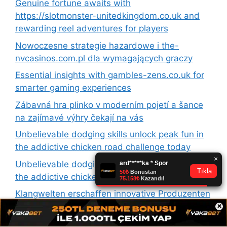
Genuine fortune awaits with
https://slotmonster-unitedkingdom.co.uk and
rewarding reel adventures for players
Nowoczesne strategie hazardowe i the-
nvcasinos.com.pl dla wymagających graczy
Essential insights with gambles-zens.co.uk for
smarter gaming experiences
Zábavná hra plinko v moderním pojetí a šance
na zajímavé výhry čekají na vás
Unbelievable dodging skills unlock peak fun in
the addictive chicken road challenge today
Unbelievable dodging skills unlock peak fun in
the addictive chicken road challenge today
Klangwelten erschaffen innovative Produzenten
×
mit winbeatz für packende musikalische
Erlebnisse