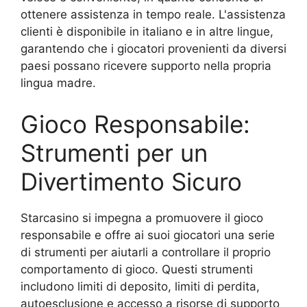
ottenere assistenza in tempo reale. L'assistenza
clienti è disponibile in italiano e in altre lingue,
garantendo che i giocatori provenienti da diversi
paesi possano ricevere supporto nella propria
lingua madre.
Gioco Responsabile:
Strumenti per un
Divertimento Sicuro
Starcasino si impegna a promuovere il gioco
responsabile e offre ai suoi giocatori una serie
di strumenti per aiutarli a controllare il proprio
comportamento di gioco. Questi strumenti
includono limiti di deposito, limiti di perdita,
autoesclusione e accesso a risorse di supporto