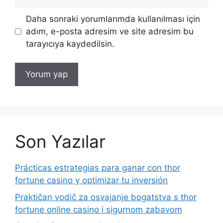
sitesi
Daha sonraki yorumlarımda kullanılması için
adım, e-posta adresim ve site adresim bu
tarayıcıya kaydedilsin.
Son Yazılar
Prácticas estrategias para ganar con thor
fortune casino y optimizar tu inversión
Praktičan vodič za osvajanje bogatstva s thor
fortune online casino i sigurnom zabavom