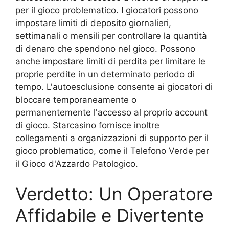
per il gioco problematico. I giocatori possono
impostare limiti di deposito giornalieri,
settimanali o mensili per controllare la quantità
di denaro che spendono nel gioco. Possono
anche impostare limiti di perdita per limitare le
proprie perdite in un determinato periodo di
tempo. L'autoesclusione consente ai giocatori di
bloccare temporaneamente o
permanentemente l'accesso al proprio account
di gioco. Starcasino fornisce inoltre
collegamenti a organizzazioni di supporto per il
gioco problematico, come il Telefono Verde per
il Gioco d'Azzardo Patologico.
Verdetto: Un Operatore
Affidabile e Divertente