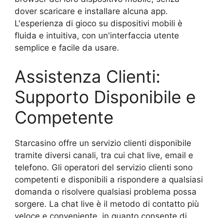
dover scaricare e installare alcuna app.
L'esperienza di gioco su dispositivi mobili è
fluida e intuitiva, con un'interfaccia utente
semplice e facile da usare.
Assistenza Clienti:
Supporto Disponibile e
Competente
Starcasino offre un servizio clienti disponibile
tramite diversi canali, tra cui chat live, email e
telefono. Gli operatori del servizio clienti sono
competenti e disponibili a rispondere a qualsiasi
domanda o risolvere qualsiasi problema possa
sorgere. La chat live è il metodo di contatto più
veloce e conveniente, in quanto consente di