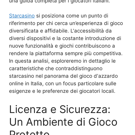
una guida completa per i giocatori italiani.
Starcasino
si posiziona come un punto di
riferimento per chi cerca un’esperienza di gioco
diversificata e affidabile. L'accessibilità da
diversi dispositivi e la costante introduzione di
nuove funzionalità e giochi contribuiscono a
rendere la piattaforma sempre più competitiva.
In questa analisi, esploreremo in dettaglio le
caratteristiche che contraddistinguono
starcasino nel panorama del gioco d'azzardo
online in Italia, con un focus particolare sulle
esigenze e le preferenze dei giocatori locali.
Licenza e Sicurezza:
Un Ambiente di Gioco
Protetto