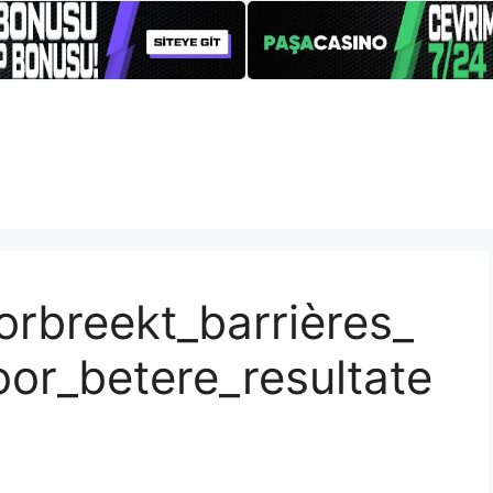
orbreekt_barrières_
or_betere_resultate