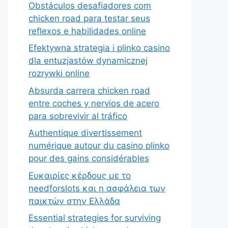
Obstáculos desafiadores com
chicken road para testar seus
reflexos e habilidades online
Efektywna strategia i plinko casino
dla entuzjastów dynamicznej
rozrywki online
Absurda carrera chicken road
entre coches y nervios de acero
para sobrevivir al tráfico
Authentique divertissement
numérique autour du casino plinko
pour des gains considérables
Ευκαιρίες κέρδους με το
needforslots και η ασφάλεια των
παικτών στην Ελλάδα
Essential strategies for surviving