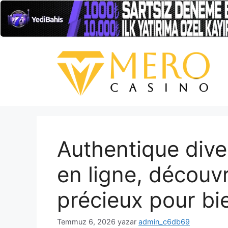
İçeriğe
atla
Authentique dive
en ligne, découv
précieux pour bi
Temmuz 6, 2026
yazar
admin_c6db69