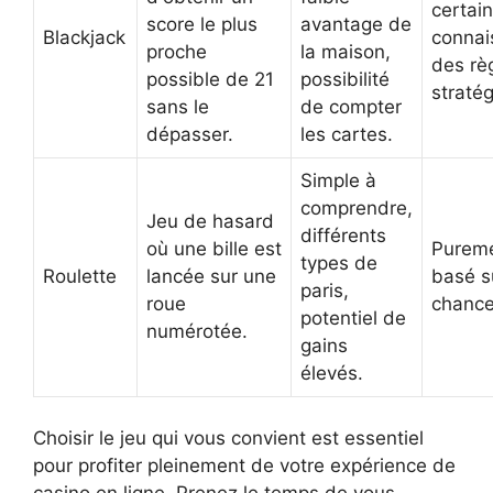
certai
score le plus
avantage de
Blackjack
connai
proche
la maison,
des rè
possible de 21
possibilité
stratég
sans le
de compter
dépasser.
les cartes.
Simple à
comprendre,
Jeu de hasard
différents
où une bille est
Purem
types de
Roulette
lancée sur une
basé s
paris,
roue
chance
potentiel de
numérotée.
gains
élevés.
Choisir le jeu qui vous convient est essentiel
pour profiter pleinement de votre expérience de