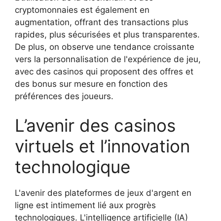
cryptomonnaies est également en
augmentation, offrant des transactions plus
rapides, plus sécurisées et plus transparentes.
De plus, on observe une tendance croissante
vers la personnalisation de l'expérience de jeu,
avec des casinos qui proposent des offres et
des bonus sur mesure en fonction des
préférences des joueurs.
L’avenir des casinos
virtuels et l’innovation
technologique
L'avenir des plateformes de jeux d'argent en
ligne est intimement lié aux progrès
technologiques. L'intelligence artificielle (IA)