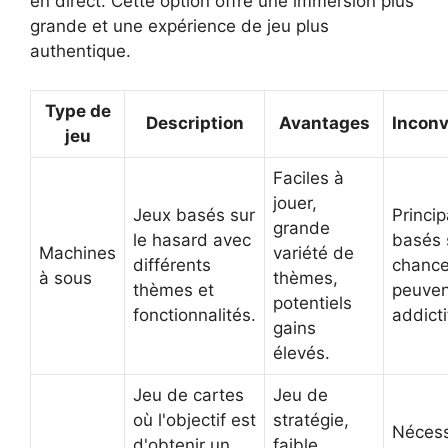
en direct. Cette option offre une immersion plus
grande et une expérience de jeu plus
authentique.
Type de
Description
Avantages
Inconv
jeu
Faciles à
jouer,
Jeux basés sur
Princi
grande
le hasard avec
basés 
Machines
variété de
différents
chance
à sous
thèmes,
thèmes et
peuven
potentiels
fonctionnalités.
addicti
gains
élevés.
Jeu de cartes
Jeu de
où l'objectif est
stratégie,
Nécess
d'obtenir un
faible