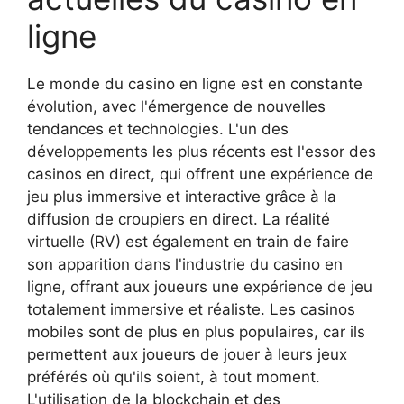
ligne
Le monde du casino en ligne est en constante
évolution, avec l'émergence de nouvelles
tendances et technologies. L'un des
développements les plus récents est l'essor des
casinos en direct, qui offrent une expérience de
jeu plus immersive et interactive grâce à la
diffusion de croupiers en direct. La réalité
virtuelle (RV) est également en train de faire
son apparition dans l'industrie du casino en
ligne, offrant aux joueurs une expérience de jeu
totalement immersive et réaliste. Les casinos
mobiles sont de plus en plus populaires, car ils
permettent aux joueurs de jouer à leurs jeux
préférés où qu'ils soient, à tout moment.
L'utilisation de la blockchain et des