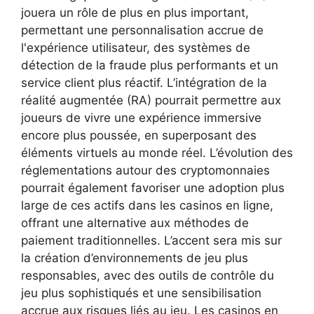
jouera un rôle de plus en plus important,
permettant une personnalisation accrue de
l'expérience utilisateur, des systèmes de
détection de la fraude plus performants et un
service client plus réactif. L’intégration de la
réalité augmentée (RA) pourrait permettre aux
joueurs de vivre une expérience immersive
encore plus poussée, en superposant des
éléments virtuels au monde réel. L’évolution des
réglementations autour des cryptomonnaies
pourrait également favoriser une adoption plus
large de ces actifs dans les casinos en ligne,
offrant une alternative aux méthodes de
paiement traditionnelles. L’accent sera mis sur
la création d’environnements de jeu plus
responsables, avec des outils de contrôle du
jeu plus sophistiqués et une sensibilisation
accrue aux risques liés au jeu. Les casinos en