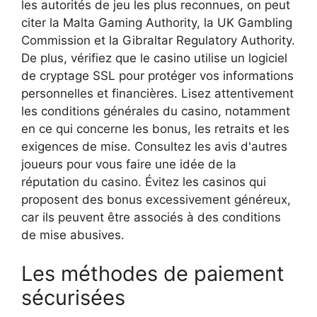
les autorités de jeu les plus reconnues, on peut
citer la Malta Gaming Authority, la UK Gambling
Commission et la Gibraltar Regulatory Authority.
De plus, vérifiez que le casino utilise un logiciel
de cryptage SSL pour protéger vos informations
personnelles et financières. Lisez attentivement
les conditions générales du casino, notamment
en ce qui concerne les bonus, les retraits et les
exigences de mise. Consultez les avis d'autres
joueurs pour vous faire une idée de la
réputation du casino. Évitez les casinos qui
proposent des bonus excessivement généreux,
car ils peuvent être associés à des conditions
de mise abusives.
Les méthodes de paiement
sécurisées