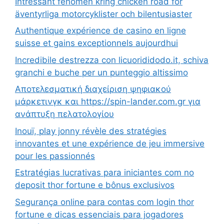
Intressant fenomen kring chicken road för
äventyrliga motorcyklister och bilentusiaster
Authentique expérience de casino en ligne
suisse et gains exceptionnels aujourdhui
Incredibile destrezza con licuorididodo.it, schiva
granchi e buche per un punteggio altissimo
Αποτελεσματική διαχείριση ψηφιακού
μάρκετινγκ και https://spin-lander.com.gr για
ανάπτυξη πελατολογίου
Inouï, play jonny révèle des stratégies
innovantes et une expérience de jeu immersive
pour les passionnés
Estratégias lucrativas para iniciantes com no
deposit thor fortune e bônus exclusivos
Segurança online para contas com login thor
fortune e dicas essenciais para jogadores