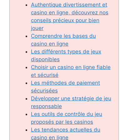
Authentique divertissement et
casino en ligne, découvrez nos
conseils précieux pour bien
jouer
Comprendre les bases du
casino en ligne
Les différents types de jeux
disponibles
Choisir un casino en ligne fiable
et sécurisé
Les méthodes de paiement
sécurisées
Développer une stratégie de jeu
responsable
Les outils de contrôle du jeu
proposés par les casinos
Les tendances actuelles du
casino en ligne