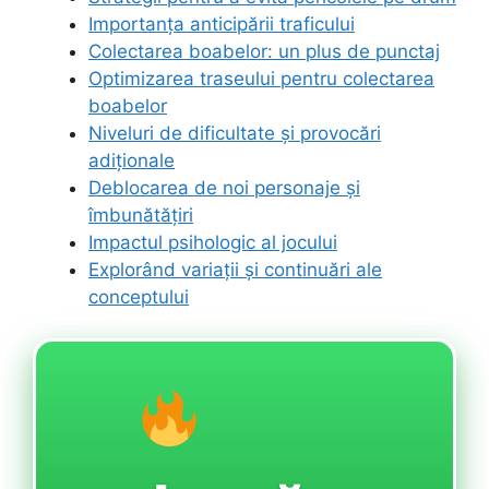
Importanța anticipării traficului
Colectarea boabelor: un plus de punctaj
Optimizarea traseului pentru colectarea
boabelor
Niveluri de dificultate și provocări
adiționale
Deblocarea de noi personaje și
îmbunătățiri
Impactul psihologic al jocului
Explorând variații și continuări ale
conceptului