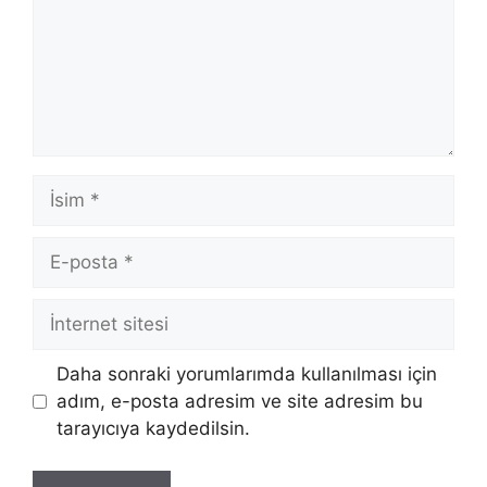
İsim
E-
posta
İnternet
sitesi
Daha sonraki yorumlarımda kullanılması için
adım, e-posta adresim ve site adresim bu
tarayıcıya kaydedilsin.