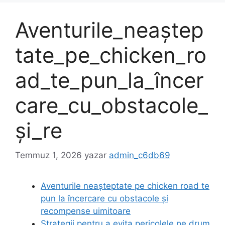
Aventurile_neaștep
tate_pe_chicken_ro
ad_te_pun_la_încer
care_cu_obstacole_
și_re
Temmuz 1, 2026
yazar
admin_c6db69
Aventurile neașteptate pe chicken road te
pun la încercare cu obstacole și
recompense uimitoare
Strategii pentru a evita pericolele pe drum