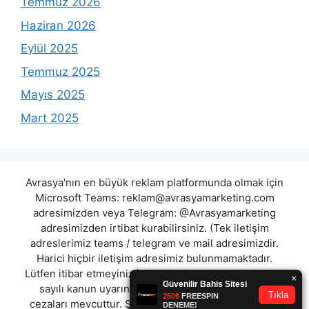
Temmuz 2026
Haziran 2026
Eylül 2025
Temmuz 2025
Mayıs 2025
Mart 2025
Avrasya'nın en büyük reklam platformunda olmak için
Microsoft Teams:
reklam@avrasyamarketing.com
adresimizden veya Telegram: @Avrasyamarketing
adresimizden irtibat kurabilirsiniz. (Tek iletişim
adreslerimiz teams / telegram ve mail adresimizdir.
Harici hiçbir iletişim adresimiz bulunmamaktadır.
Lütfen itibar etmeyiniz.) Türkiye yasalarına göre 7258
sayılı kanun uyarınca yasa dışı bahis oynamanın
cezaları mevcuttur. Şu an bulunduğunuz site hiç bir