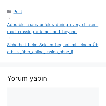
Kategoriler
Post
Adorable_chaos_unfolds_during_every_chicken_
road_crossing_attempt_and_beyond
Sicherheit_beim_Spielen_beginnt_mit_einem_Üb
erblick_über_online_casino_ohne_li
Yorum yapın
Yorum