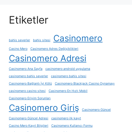
Etiketler
Casinomero
bahis severler
bahis sitesi
Casino Mero
Casinomero Adres Değişiklikleri
Casinomero Adresi
Casinomero Ana Sayfa
casinomero android uygulama
casinomero bahis severler
casinomero bahis sitesi
Casinomero Bağlantı İyi Kötü
Casinomero Blackjack Casino Oynamayı
casinomero casino sitesi
Casinomero En Hızlı Mobil
Casinomero Erişim Sorunları
Casinomero Giriş
Casinomero Güncel
Casinomero Güncel Adresi
casinomero i̇lk kayıt
Casino Mero Kayıt Bilgileri
Casinomero Kullanıcı Formu