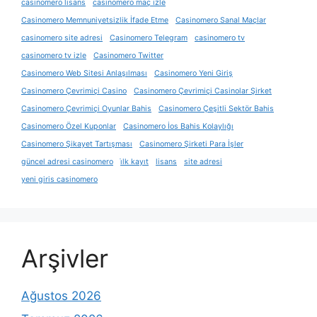
casinomero lisans
casinomero maç izle
Casinomero Memnuniyetsizlik İfade Etme
Casinomero Sanal Maçlar
casinomero site adresi
Casinomero Telegram
casinomero tv
casinomero tv izle
Casinomero Twitter
Casinomero Web Sitesi Anlaşılması
Casinomero Yeni Giriş
Casinomero Çevrimiçi Casino
Casinomero Çevrimiçi Casinolar Şirket
Casinomero Çevrimiçi Oyunlar Bahis
Casinomero Çeşitli Sektör Bahis
Casinomero Özel Kuponlar
Casinomero İos Bahis Kolaylığı
Casinomero Şikayet Tartışması
Casinomero Şirketi Para İşler
güncel adresi casinomero
i̇lk kayıt
lisans
site adresi
yeni giris casinomero
Arşivler
Ağustos 2026