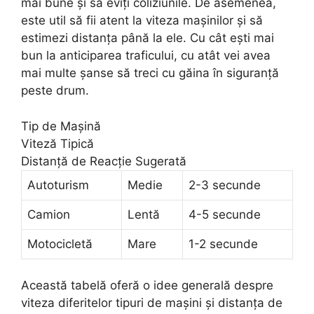
mai bune și să eviți coliziunile. De asemenea,
este util să fii atent la viteza mașinilor și să
estimezi distanța până la ele. Cu cât ești mai
bun la anticiparea traficului, cu atât vei avea
mai multe șanse să treci cu găina în siguranță
peste drum.
Tip de Mașină
Viteză Tipică
Distanță de Reacție Sugerată
Autoturism
Medie
2-3 secunde
Camion
Lentă
4-5 secunde
Motocicletă
Mare
1-2 secunde
Această tabelă oferă o idee generală despre
viteza diferitelor tipuri de mașini și distanța de