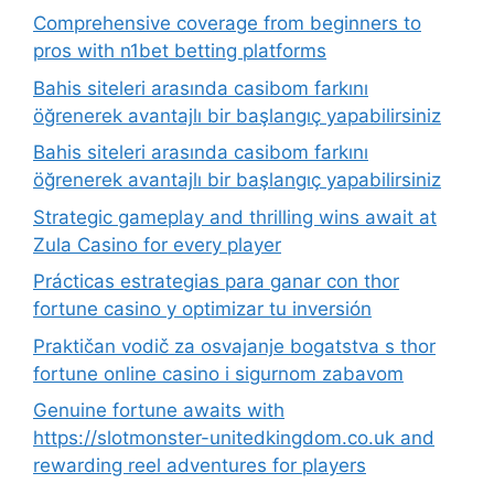
Comprehensive coverage from beginners to
pros with n1bet betting platforms
Bahis siteleri arasında casibom farkını
öğrenerek avantajlı bir başlangıç yapabilirsiniz
Bahis siteleri arasında casibom farkını
öğrenerek avantajlı bir başlangıç yapabilirsiniz
Strategic gameplay and thrilling wins await at
Zula Casino for every player
Prácticas estrategias para ganar con thor
fortune casino y optimizar tu inversión
Praktičan vodič za osvajanje bogatstva s thor
fortune online casino i sigurnom zabavom
Genuine fortune awaits with
https://slotmonster-unitedkingdom.co.uk and
rewarding reel adventures for players