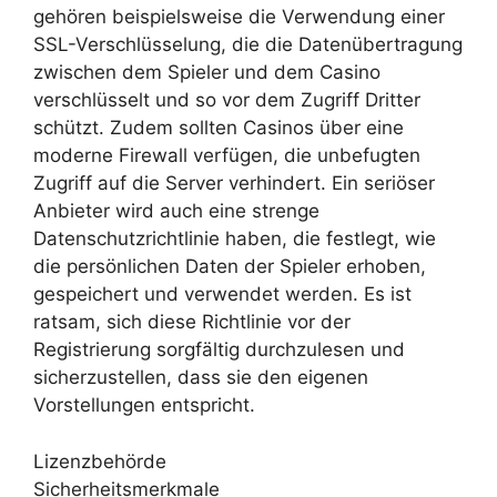
gehören beispielsweise die Verwendung einer
SSL-Verschlüsselung, die die Datenübertragung
zwischen dem Spieler und dem Casino
verschlüsselt und so vor dem Zugriff Dritter
schützt. Zudem sollten Casinos über eine
moderne Firewall verfügen, die unbefugten
Zugriff auf die Server verhindert. Ein seriöser
Anbieter wird auch eine strenge
Datenschutzrichtlinie haben, die festlegt, wie
die persönlichen Daten der Spieler erhoben,
gespeichert und verwendet werden. Es ist
ratsam, sich diese Richtlinie vor der
Registrierung sorgfältig durchzulesen und
sicherzustellen, dass sie den eigenen
Vorstellungen entspricht.
Lizenzbehörde
Sicherheitsmerkmale