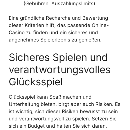
(Gebühren, Auszahlungslimits)
Eine gründliche Recherche und Bewertung
dieser Kriterien hilft, das passende Online-
Casino zu finden und ein sicheres und
angenehmes Spielerlebnis zu genießen.
Sicheres Spielen und
verantwortungsvolles
Glücksspiel
Glücksspiel kann Spaß machen und
Unterhaltung bieten, birgt aber auch Risiken. Es
ist wichtig, sich dieser Risiken bewusst zu sein
und verantwortungsvoll zu spielen. Setzen Sie
sich ein Budget und halten Sie sich daran.