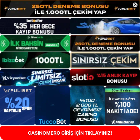
×
CASINOMERO GİRİŞ İÇİN TIKLAYINIZ!