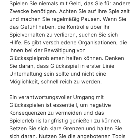
Spielen Sie niemals mit Geld, das Sie für andere
Zwecke benötigen. Achten Sie auf Ihre Spielzeit
und machen Sie regelmäßig Pausen. Wenn Sie
das Gefühl haben, die Kontrolle über Ihr
Spielverhalten zu verlieren, suchen Sie sich
Hilfe. Es gibt verschiedene Organisationen, die
Ihnen bei der Bewältigung von
Glücksspielproblemen helfen können. Denken
Sie daran, dass Glücksspiel in erster Linie
Unterhaltung sein sollte und nicht eine
Möglichkeit, schnell reich zu werden.
Ein verantwortungsvoller Umgang mit
Glücksspielen ist essentiell, um negative
Konsequenzen zu vermeiden und das
Spielerlebnis langfristig genießen zu können.
Setzen Sie sich klare Grenzen und halten Sie
sich daran. Nutzen Sie die angebotenen Tools