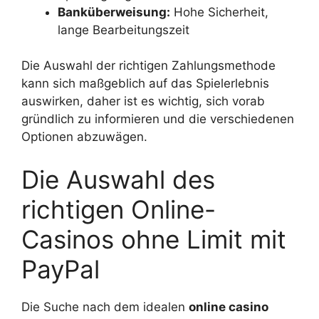
Banküberweisung:
Hohe Sicherheit,
lange Bearbeitungszeit
Die Auswahl der richtigen Zahlungsmethode
kann sich maßgeblich auf das Spielerlebnis
auswirken, daher ist es wichtig, sich vorab
gründlich zu informieren und die verschiedenen
Optionen abzuwägen.
Die Auswahl des
richtigen Online-
Casinos ohne Limit mit
PayPal
Die Suche nach dem idealen
online casino