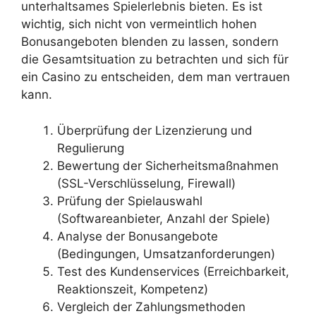
unterhaltsames Spielerlebnis bieten. Es ist
wichtig, sich nicht von vermeintlich hohen
Bonusangeboten blenden zu lassen, sondern
die Gesamtsituation zu betrachten und sich für
ein Casino zu entscheiden, dem man vertrauen
kann.
Überprüfung der Lizenzierung und
Regulierung
Bewertung der Sicherheitsmaßnahmen
(SSL-Verschlüsselung, Firewall)
Prüfung der Spielauswahl
(Softwareanbieter, Anzahl der Spiele)
Analyse der Bonusangebote
(Bedingungen, Umsatzanforderungen)
Test des Kundenservices (Erreichbarkeit,
Reaktionszeit, Kompetenz)
Vergleich der Zahlungsmethoden