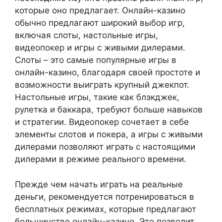
которые оно предлагает. Онлайн-казино
обычно предлагают широкий выбор игр,
включая слоты, настольные игры,
видеопокер и игры с живыми дилерами.
Слоты – это самые популярные игры в
онлайн-казино, благодаря своей простоте и
возможности выиграть крупный джекпот.
Настольные игры, такие как блэкджек,
рулетка и баккара, требуют больше навыков
и стратегии. Видеопокер сочетает в себе
элементы слотов и покера, а игры с живыми
дилерами позволяют играть с настоящими
дилерами в режиме реального времени.
Прежде чем начать играть на реальные
деньги, рекомендуется потренироваться в
бесплатных режимах, которые предлагают
большинство онлайн-казино. Это позволит