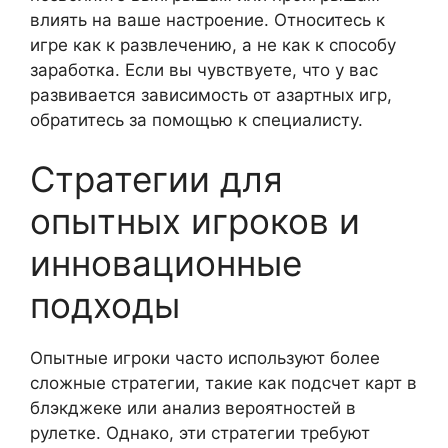
влиять на ваше настроение. Относитесь к
игре как к развлечению, а не как к способу
заработка. Если вы чувствуете, что у вас
развивается зависимость от азартных игр,
обратитесь за помощью к специалисту.
Стратегии для
опытных игроков и
инновационные
подходы
Опытные игроки часто используют более
сложные стратегии, такие как подсчет карт в
блэкджеке или анализ вероятностей в
рулетке. Однако, эти стратегии требуют