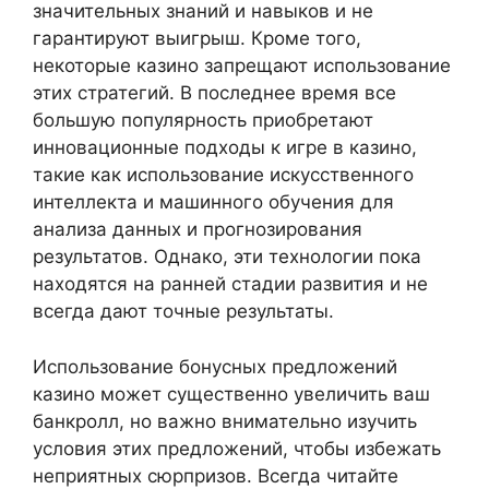
значительных знаний и навыков и не
гарантируют выигрыш. Кроме того,
некоторые казино запрещают использование
этих стратегий. В последнее время все
большую популярность приобретают
инновационные подходы к игре в казино,
такие как использование искусственного
интеллекта и машинного обучения для
анализа данных и прогнозирования
результатов. Однако, эти технологии пока
находятся на ранней стадии развития и не
всегда дают точные результаты.
Использование бонусных предложений
казино может существенно увеличить ваш
банкролл, но важно внимательно изучить
условия этих предложений, чтобы избежать
неприятных сюрпризов. Всегда читайте