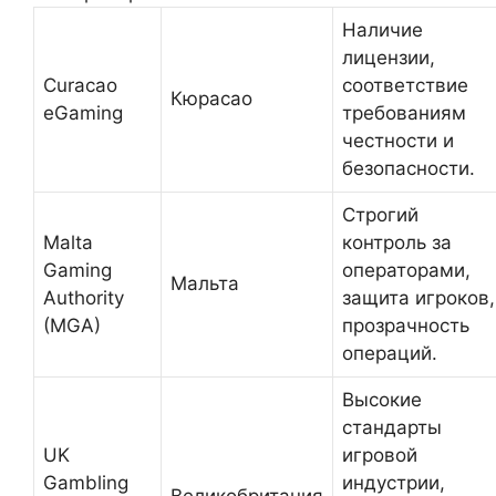
Наличие
лицензии,
Curacao
соответствие
Кюрасао
eGaming
требованиям
честности и
безопасности.
Строгий
Malta
контроль за
Gaming
операторами,
Мальта
Authority
защита игроков,
(MGA)
прозрачность
операций.
Высокие
стандарты
UK
игровой
Gambling
индустрии,