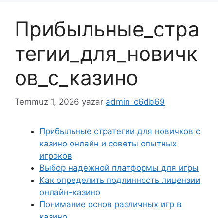
Прибыльные_стра
тегии_для_новичк
ов_с_казино
Temmuz 1, 2026
yazar
admin_c6db69
Прибыльные стратегии для новичков с
казино онлайн и советы опытных
игроков
Выбор надежной платформы для игры
Как определить подлинность лицензии
онлайн-казино
Понимание основ различных игр в
казино