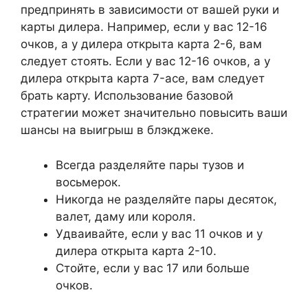
предпринять в зависимости от вашей руки и
карты дилера. Например, если у вас 12-16
очков, а у дилера открыта карта 2-6, вам
следует стоять. Если у вас 12-16 очков, а у
дилера открыта карта 7-ace, вам следует
брать карту. Использование базовой
стратегии может значительно повысить ваши
шансы на выигрыш в блэкджеке.
Всегда разделяйте пары тузов и
восьмерок.
Никогда не разделяйте пары десяток,
валет, даму или короля.
Удваивайте, если у вас 11 очков и у
дилера открыта карта 2-10.
Стойте, если у вас 17 или больше
очков.