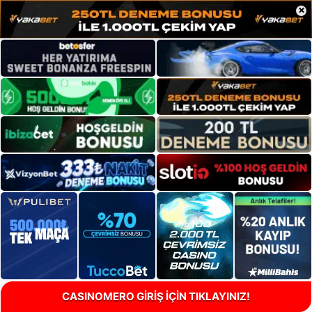
×
CASINOMERO GİRİŞ İÇİN TIKLAYINIZ!