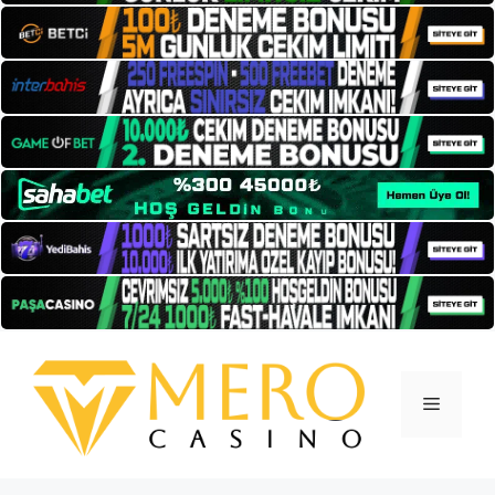
İçeriğe
atla
Menü