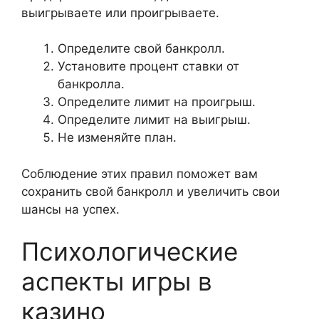
выигрываете или проигрываете.
Определите свой банкролл.
Установите процент ставки от
банкролла.
Определите лимит на проигрыш.
Определите лимит на выигрыш.
Не изменяйте план.
Соблюдение этих правил поможет вам
сохранить свой банкролл и увеличить свои
шансы на успех.
Психологические
аспекты игры в
казино