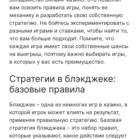
вам освоить правила игры, понять ее
механику и разработать свою собственную
стратегию. Не бойтесь экспериментировать с
разными играми и ставками, чтобы найти то,
что вам больше подходит. Помните, что
каждая игра имеет свои собственные шансы
на выигрыш, поэтому важно выбирать игры,
в которых у вас есть преимущество.
Стратегии в блэкджеке:
базовые правила
Блэкджек – одна из немногих игр в казино, в
которой игрок может влиять на результат,
применяя правильную стратегию. Базовая
стратегия блэкджека – это набор правил,
которые указывают, какое действие следует