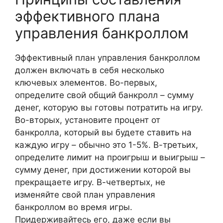
эффективного плана
управления банкроллом
Эффективный план управления банкроллом
должен включать в себя несколько
ключевых элементов. Во-первых,
определите свой общий банкролл – сумму
денег, которую вы готовы потратить на игру.
Во-вторых, установите процент от
банкролла, который вы будете ставить на
каждую игру – обычно это 1-5%. В-третьих,
определите лимит на проигрыш и выигрыш –
сумму денег, при достижении которой вы
прекращаете игру. В-четвертых, не
изменяйте свой план управления
банкроллом во время игры.
Придерживайтесь его, даже если вы