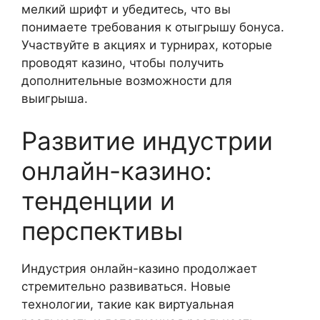
мелкий шрифт и убедитесь, что вы
понимаете требования к отыгрышу бонуса.
Участвуйте в акциях и турнирах, которые
проводят казино, чтобы получить
дополнительные возможности для
выигрыша.
Развитие индустрии
онлайн-казино:
тенденции и
перспективы
Индустрия онлайн-казино продолжает
стремительно развиваться. Новые
технологии, такие как виртуальная