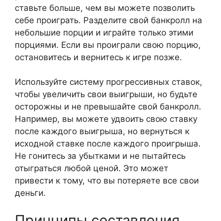
ставьте больше, чем вы можете позволить
себе проиграть. Разделите свой банкролл на
небольшие порции и играйте только этими
порциями. Если вы проиграли свою порцию,
остановитесь и вернитесь к игре позже.
Используйте систему прогрессивных ставок,
чтобы увеличить свои выигрыши, но будьте
осторожны и не превышайте свой банкролл.
Например, вы можете удвоить свою ставку
после каждого выигрыша, но вернуться к
исходной ставке после каждого проигрыша.
Не гонитесь за убытками и не пытайтесь
отыграться любой ценой. Это может
привести к тому, что вы потеряете все свои
деньги.
Принципы составления