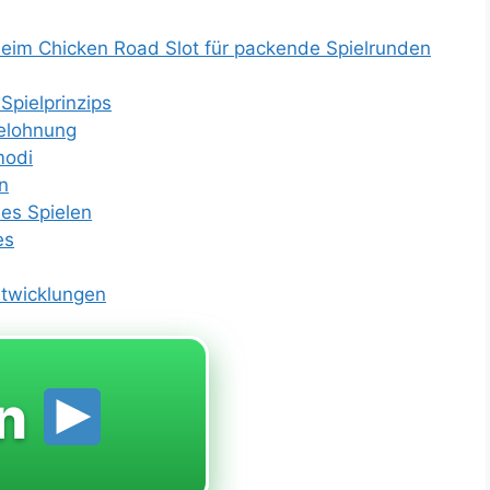
beim Chicken Road Slot für packende Spielrunden
Spielprinzips
Belohnung
modi
n
hes Spielen
es
ntwicklungen
en