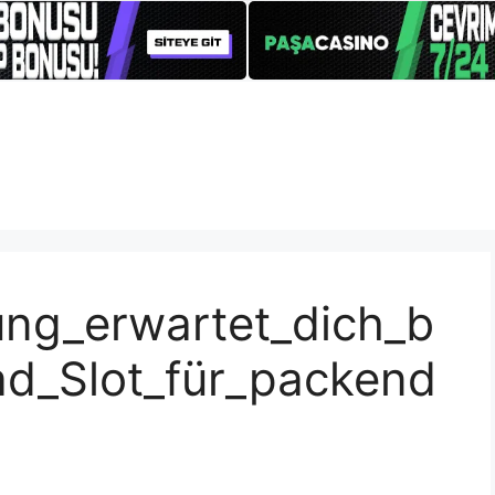
ung_erwartet_dich_b
d_Slot_für_packend