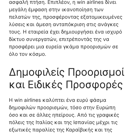
ασφαλή πτήση. Επιπλέον, η win airlines δίνει
μεγάλη έμφαση στην ικανοποίηση των
πελατών της, προσφέροντας εξατομικευμένες
λύσεις και άμεση ανταπόκριση στις ανάγκες
τους. Η εταιρεία έχει δημιουργήσει ένα ισχυρό
δίκτυο συνεργατών, επιτρέποντάς της να
προσφέρει μια ευρεία γκάμα προορισμών σε
όλο τον κόσμο.
Δημοφιλείς Προορισμοί
και Ειδικές Προσφορές
Η win airlines καλύπτει ένα ευρύ φάσμα
δημοφιλών προορισμών, τόσο στην Ευρώπη
όσο και σε άλλες ηπείρους. Από τις γραφικές
πόλεις της Ιταλίας και της Ισπανίας μέχρι τις
εξωτικές παραλίες της Καραϊβικής και της