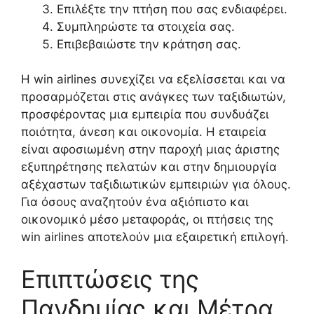
Επιλέξτε την πτήση που σας ενδιαφέρει.
Συμπληρώστε τα στοιχεία σας.
Επιβεβαιώστε την κράτηση σας.
Η win airlines συνεχίζει να εξελίσσεται και να
προσαρμόζεται στις ανάγκες των ταξιδιωτών,
προσφέροντας μια εμπειρία που συνδυάζει
ποιότητα, άνεση και οικονομία. Η εταιρεία
είναι αφοσιωμένη στην παροχή μιας άριστης
εξυπηρέτησης πελατών και στην δημιουργία
αξέχαστων ταξιδιωτικών εμπειριών για όλους.
Για όσους αναζητούν ένα αξιόπιστο και
οικονομικό μέσο μεταφοράς, οι πτήσεις της
win airlines αποτελούν μια εξαιρετική επιλογή.
Επιπτώσεις της
Πανδημίας και Μέτρα