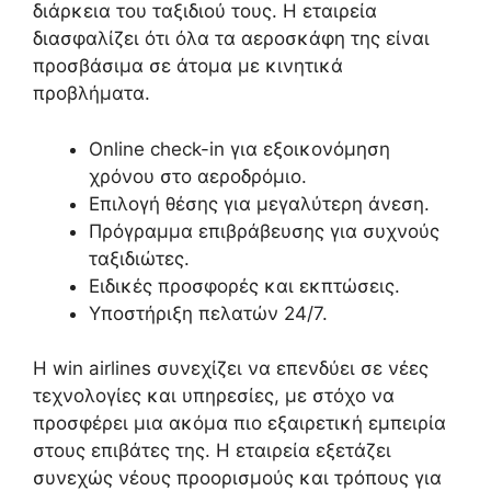
διάρκεια του ταξιδιού τους. Η εταιρεία
διασφαλίζει ότι όλα τα αεροσκάφη της είναι
προσβάσιμα σε άτομα με κινητικά
προβλήματα.
Online check-in για εξοικονόμηση
χρόνου στο αεροδρόμιο.
Επιλογή θέσης για μεγαλύτερη άνεση.
Πρόγραμμα επιβράβευσης για συχνούς
ταξιδιώτες.
Ειδικές προσφορές και εκπτώσεις.
Υποστήριξη πελατών 24/7.
Η win airlines συνεχίζει να επενδύει σε νέες
τεχνολογίες και υπηρεσίες, με στόχο να
προσφέρει μια ακόμα πιο εξαιρετική εμπειρία
στους επιβάτες της. Η εταιρεία εξετάζει
συνεχώς νέους προορισμούς και τρόπους για