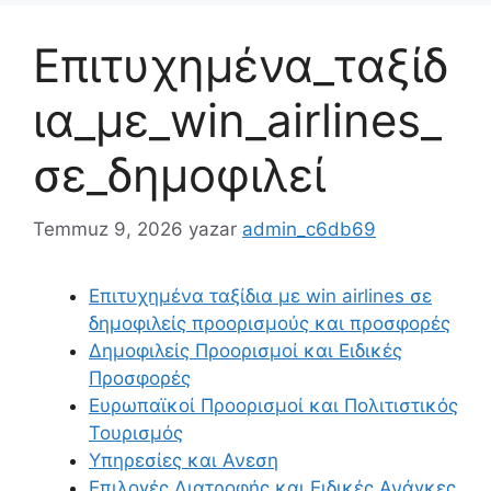
Επιτυχημένα_ταξίδ
ια_με_win_airlines_
σε_δημοφιλεί
Temmuz 9, 2026
yazar
admin_c6db69
Επιτυχημένα ταξίδια με win airlines σε
δημοφιλείς προορισμούς και προσφορές
Δημοφιλείς Προορισμοί και Ειδικές
Προσφορές
Ευρωπαϊκοί Προορισμοί και Πολιτιστικός
Τουρισμός
Υπηρεσίες και Ανεση
Επιλογές Διατροφής και Ειδικές Ανάγκες