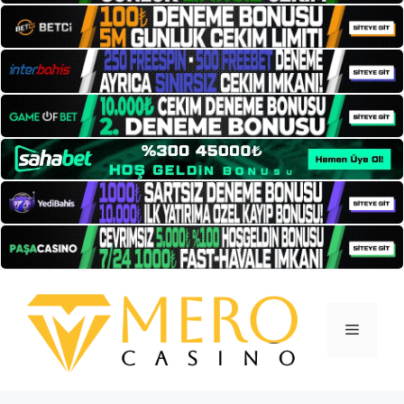
İçeriğe
atla
Menü