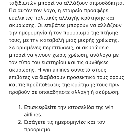
ταξιδιωτών μπορεί να αλλάξουν απροσδόκητα.
Για αυτόν τον λόγο, η εταιρεία προσφέρει
ευέλικτες πολιτικές αλλαγής κράτησης και
ακύρωσης. Οι επιβάτες μπορούν να αλλάξουν
την ημερομηνία ή τον προορισμό της πτήσης
τους, με την καταβολή μιας μικρής χρέωσης.
Σε ορισμένες περιπτώσεις, οι ακυρώσεις
μπορεί να γίνουν χωρίς χρέωση, ανάλογα με
τον τύπο του εισιτηρίου και τις συνθήκες
ακύρωσης. Η win airlines συνιστά στους
επιβάτες να διαβάσουν προσεκτικά τους όρους
και τις προϋποθέσεις της κράτησής τους πριν
προβούν σε οποιαδήποτε αλλαγή ή ακύρωση.
Επισκεφθείτε την ιστοσελίδα της win
airlines.
Εισάγετε τις ημερομηνίες και τον
προορισμό.