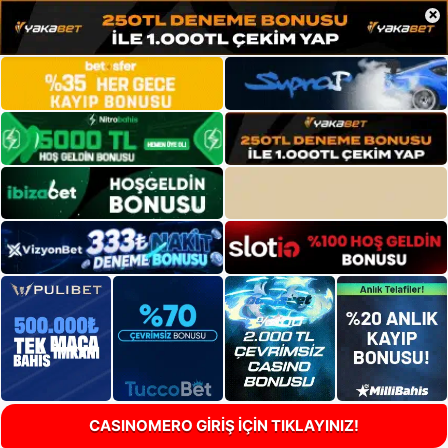
×
CASINOMERO GİRİŞ İÇİN TIKLAYINIZ!