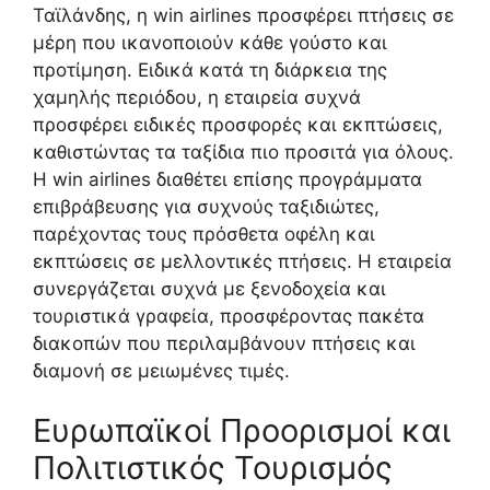
Ταϊλάνδης, η win airlines προσφέρει πτήσεις σε
μέρη που ικανοποιούν κάθε γούστο και
προτίμηση. Ειδικά κατά τη διάρκεια της
χαμηλής περιόδου, η εταιρεία συχνά
προσφέρει ειδικές προσφορές και εκπτώσεις,
καθιστώντας τα ταξίδια πιο προσιτά για όλους.
Η win airlines διαθέτει επίσης προγράμματα
επιβράβευσης για συχνούς ταξιδιώτες,
παρέχοντας τους πρόσθετα οφέλη και
εκπτώσεις σε μελλοντικές πτήσεις. Η εταιρεία
συνεργάζεται συχνά με ξενοδοχεία και
τουριστικά γραφεία, προσφέροντας πακέτα
διακοπών που περιλαμβάνουν πτήσεις και
διαμονή σε μειωμένες τιμές.
Ευρωπαϊκοί Προορισμοί και
Πολιτιστικός Τουρισμός