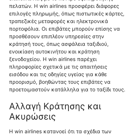
πελατών. Η win airlines προσφέρει διάφορες
επιλογές πληρωμής, όπως πιστωτικές κάρτες,
τραπεζικές μεταφορές και ηλεκτρονικά
πορτοφόλια. Οι επιβάτες μπορούν επίσης να
προσθέσουν επιπλέον υπηρεσίες στην
κράτησή τους, όπως ασφάλεια ταξιδιού,
ενοικίαση αυτοκινήτου και κράτηση
ξενοδοχείου. Η win airlines παρέχει
πληροφορίες σχετικά με τις απαιτήσεις
εισόδου και τις οδηγίες υγείας για κάθε
προορισμό, βοηθώντας τους επιβάτες να
προετοιμαστούν κατάλληλα για το ταξίδι τους.
Αλλαγή Κράτησης και
Ακυρώσεις
Η win airlines κατανοεί ότι τα σχέδια των