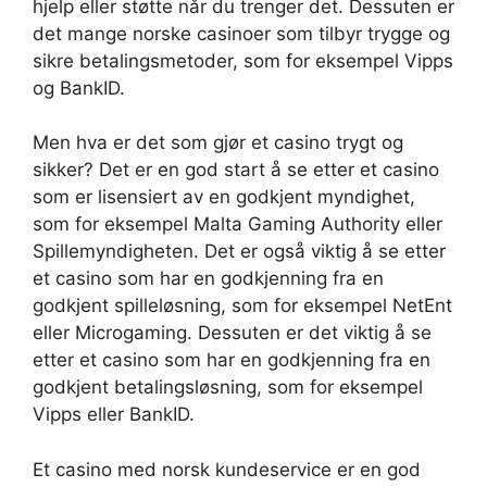
hjelp eller støtte når du trenger det. Dessuten er
det mange norske casinoer som tilbyr trygge og
sikre betalingsmetoder, som for eksempel Vipps
og BankID.
Men hva er det som gjør et casino trygt og
sikker? Det er en god start å se etter et casino
som er lisensiert av en godkjent myndighet,
som for eksempel Malta Gaming Authority eller
Spillemyndigheten. Det er også viktig å se etter
et casino som har en godkjenning fra en
godkjent spilleløsning, som for eksempel NetEnt
eller Microgaming. Dessuten er det viktig å se
etter et casino som har en godkjenning fra en
godkjent betalingsløsning, som for eksempel
Vipps eller BankID.
Et casino med norsk kundeservice er en god