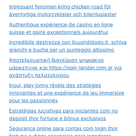
Intressant fenomen kring chicken road för
äventyrliga motorcyklister och bilentusiaster
Authentique expérience de casino en ligne
suisse et gains exceptionnels aujourdhui
Incredibile destrezza con licuorididodo.it, schiva
granchi e buche per un punteggio altissimo
Αποτελεσματική διαχείριση ψηφιακού
μάρκετινγκ και https://spin-lander.com.gr για
ανάπτυξη πελατολογίου
Inouï, play jonny révèle des stratégies
innovantes et une expérience de jeu immersive
pour les passionnés
Estratégias lucrativas para iniciantes com no
deposit thor fortune e bônus exclusivos
Segurança online para contas com login thor