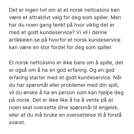
Det er ingen tvil om at et norsk nettcasino kan
være et attraktivt valg for deg som spiller. Men
har du noen gang tenkt på hvor viktig det er
med et godt kundeservice? Vi vil i denne
artikkelen se på hvorfor et norsk kundeservice
kan være en stor fordel for deg som spiller.
Et norsk nettcasino er ikke bare om å spille, det
er også om å ha en god erfaring. Og en god
erfaring starter med et godt kundeservice. Når
du har spørsmål eller problemer med din spill,
vil du ønske å ha en person som kan hjelpe deg
på norsk. Det er ikke like å ha å vente på at
noen skal oversette dine spørsmål til engelsk,
eller at du må bruke en oversettelse til å forstå
svaret.