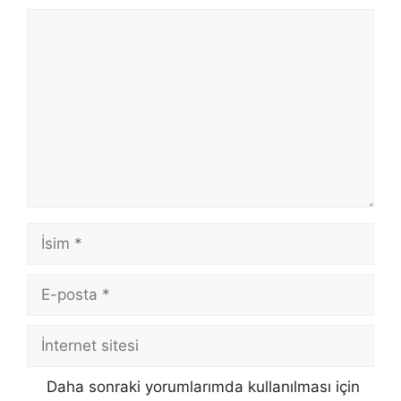
Yorum
İsim
E-
posta
İnternet
sitesi
Daha sonraki yorumlarımda kullanılması için