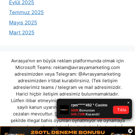
Eylül 2025
Temmuz 2025
Mayıs 2025
Mart 2025
Avrasya'nın en büyük reklam platformunda olmak için
Microsoft Teams:
reklam@avrasyamarketing.com
adresimizden veya Telegram: @Avrasyamarketing
adresimizden irtibat kurabilirsiniz. (Tek iletişim
adreslerimiz teams / telegram ve mail adresimizdir.
Harici hiçbir iletişim adresimiz bulunmamaktadır.
Lütfen itibar etmeyiniz.) Türkiye yasalarına göre 7258
sayılı kanun uyarınca yasa dışı bahis oynamanın
cezaları mevcuttur. Şu an bulunduğunuz site hiç bir
şekilde illegal bahis oyunları oynatmıyor ve oynamaya
aracı olmuyordur.
galabet
|
jupiterbahis
|
betmarko
|
×
mokkabet
|
enzabet
|
kktcbet
|
betra
|
vdcasino