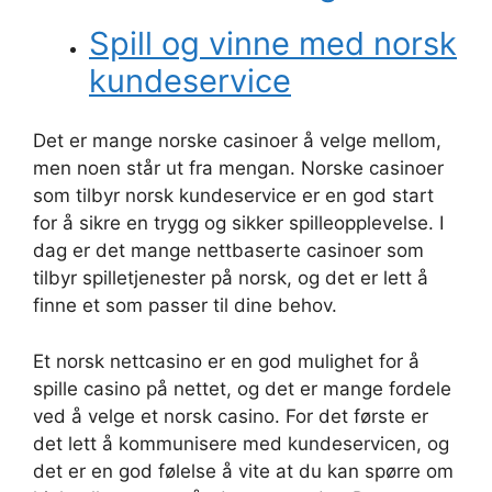
Spill og vinne med norsk
kundeservice
Det er mange norske casinoer å velge mellom,
men noen står ut fra mengan. Norske casinoer
som tilbyr norsk kundeservice er en god start
for å sikre en trygg og sikker spilleopplevelse. I
dag er det mange nettbaserte casinoer som
tilbyr spilletjenester på norsk, og det er lett å
finne et som passer til dine behov.
Et norsk nettcasino er en god mulighet for å
spille casino på nettet, og det er mange fordele
ved å velge et norsk casino. For det første er
det lett å kommunisere med kundeservicen, og
det er en god følelse å vite at du kan spørre om