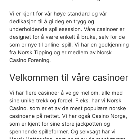
Vi er kjent for vår høye standard og vår
dedikasjon til å gi deg en trygg og
underholdende spillesession. Våre casinoer er
designet for å være enkelt å bruke, selv for de
som er nye til online-spill. Vi har en godkjenning
fra Norsk Tipping og er medlem av Norsk
Casino Forening.
Velkommen til våre casinoer
Vi har flere casinoer å velge mellom, alle med
sine unike trekk og fordel. F.eks. har vi Norsk
Casino, som er et av de mest populære norske
casinoene på nettet. Vi har også Casino Norge,
som er kjent for sine store jackpotten og
spennende spilleformer. Og selvsagt har vi