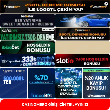
×
CASINOMERO GİRİŞ İÇİN TIKLAYINIZ!