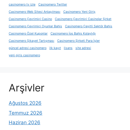
casinomero tv izle
Casinomero Twitter
Casinomero Web Sitesi Anlaşılması
Casinomero Yeni Giriş
Casinomero Çevrimiçi Casino
Casinomero Çevrimiçi Casinolar Şirket
Casinomero Çevrimiçi Oyunlar Bahis
Casinomero Çeşitli Sektör Bahis
Casinomero Özel Kuponlar
Casinomero İos Bahis Kolaylığı
Casinomero Şikayet Tartışması
Casinomero Şirketi Para İşler
güncel adresi casinomero
i̇lk kayıt
lisans
site adresi
yeni giris casinomero
Arşivler
Ağustos 2026
Temmuz 2026
Haziran 2026