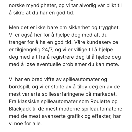
norske myndigheter, og vi tar alvorlig vår plikt til
å sikre at du har en god tid.
Men det er ikke bare om sikkerhet og trygghet.
Vi er også her for å hjelpe deg med alt du
trenger for å ha en god tid. Våre kundeservice
er tilgjengelig 24/7, og vi er villige til å hjelpe
deg med alt fra å registrere deg til å hjelpe deg
med å løse eventuelle problemer du kan møte.
Vi har en bred vifte av spilleautomater og
bordspill, og vi er stolte av å tilby deg en av de
mest varierte spilleserfaringene på markedet.
Fra klassiske spilleautomater som Roulette og
Blackjack til de mest moderne spilleautomatene
med de mest avanserte grafikk og effekter, har
vi noe for alle.