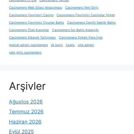
casinomero tv izle
Casinomero Twitter
Casinomero Web Sitesi Anlaşılması
Casinomero Yeni Giriş
Casinomero Çevrimiçi Casino
Casinomero Çevrimiçi Casinolar Şirket
Casinomero Çevrimiçi Oyunlar Bahis
Casinomero Çeşitli Sektör Bahis
Casinomero Özel Kuponlar
Casinomero İos Bahis Kolaylığı
Casinomero Şikayet Tartışması
Casinomero Şirketi Para İşler
güncel adresi casinomero
i̇lk kayıt
lisans
site adresi
yeni giris casinomero
Arşivler
Ağustos 2026
Temmuz 2026
Haziran 2026
Eylül 2025