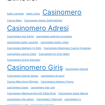
Casinomero
bahis severler
bahis sitesi
Casino Mero
Casinomero Adres Değişiklikleri
Casinomero Adresi
Casinomero Ana Sayfa
casinomero android uygulama
casinomero bahis severler
casinomero bahis sitesi
Casinomero Bağlantı İyi Kötü
Casinomero Blackjack Casino Oynamayı
casinomero casino sitesi
Casinomero En Hızlı Mobil
Casinomero Erişim Sorunları
Casinomero Giriş
Casinomero Güncel
Casinomero Güncel Adresi
casinomero i̇lk kayıt
Casino Mero Kayıt Bilgileri
Casinomero Kullanıcı Formu
casinomero lisans
casinomero maç izle
Casinomero Memnuniyetsizlik İfade Etme
Casinomero Sanal Maçlar
casinomero site adresi
Casinomero Telegram
casinomero tv