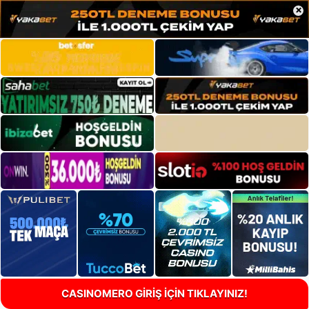
×
CASINOMERO GİRİŞ İÇİN TIKLAYINIZ!