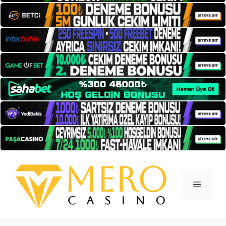
İçeriğe
atla
Menü