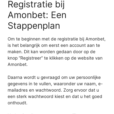
Registratie bij
Amonbet: Een
Stappenplan
Om te beginnen met de registratie bij Amonbet,
is het belangrijk om eerst een account aan te
maken. Dit kan worden gedaan door op de
knop “Registreer” te klikken op de website van
Amonbet.
Daarna wordt u gevraagd om uw persoonlijke
gegevens in te vullen, waaronder uw naam, e-
mailadres en wachtwoord. Zorg ervoor dat u
een sterk wachtwoord kiest en dat u het goed
onthoudt.