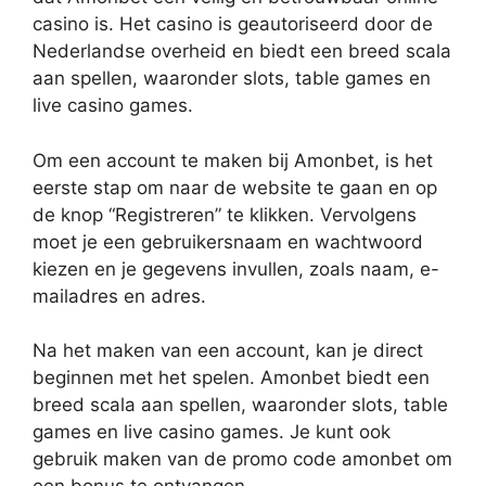
casino is. Het casino is geautoriseerd door de
Nederlandse overheid en biedt een breed scala
aan spellen, waaronder slots, table games en
live casino games.
Om een account te maken bij Amonbet, is het
eerste stap om naar de website te gaan en op
de knop “Registreren” te klikken. Vervolgens
moet je een gebruikersnaam en wachtwoord
kiezen en je gegevens invullen, zoals naam, e-
mailadres en adres.
Na het maken van een account, kan je direct
beginnen met het spelen. Amonbet biedt een
breed scala aan spellen, waaronder slots, table
games en live casino games. Je kunt ook
gebruik maken van de promo code amonbet om