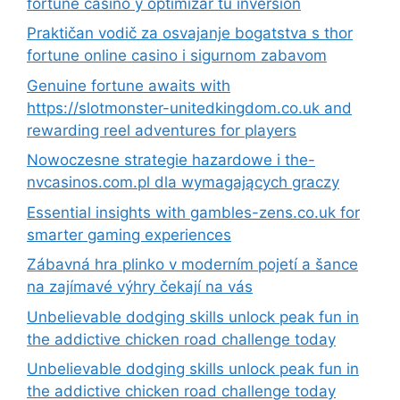
fortune casino y optimizar tu inversión
Praktičan vodič za osvajanje bogatstva s thor
fortune online casino i sigurnom zabavom
Genuine fortune awaits with
https://slotmonster-unitedkingdom.co.uk and
rewarding reel adventures for players
Nowoczesne strategie hazardowe i the-
nvcasinos.com.pl dla wymagających graczy
Essential insights with gambles-zens.co.uk for
smarter gaming experiences
Zábavná hra plinko v moderním pojetí a šance
na zajímavé výhry čekají na vás
Unbelievable dodging skills unlock peak fun in
the addictive chicken road challenge today
Unbelievable dodging skills unlock peak fun in
the addictive chicken road challenge today