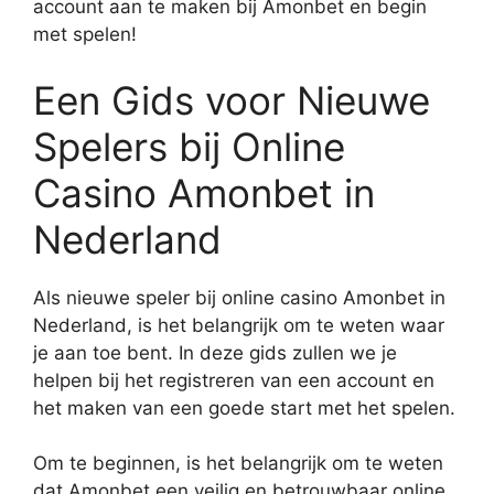
account aan te maken bij Amonbet en begin
met spelen!
Een Gids voor Nieuwe
Spelers bij Online
Casino Amonbet in
Nederland
Als nieuwe speler bij online casino Amonbet in
Nederland, is het belangrijk om te weten waar
je aan toe bent. In deze gids zullen we je
helpen bij het registreren van een account en
het maken van een goede start met het spelen.
Om te beginnen, is het belangrijk om te weten
dat Amonbet een veilig en betrouwbaar online