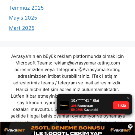
Temmuz 2025
Mayıs 2025
Mart 2025
Avrasya'nın en büyük reklam platformunda olmak için
Microsoft Teams:
reklam@avrasyamarketing.com
adresimizden veya Telegram: @Avrasyamarketing
adresimizden irtibat kurabilirsiniz. (Tek iletişim
adreslerimiz teams / telegram ve mail adresimizdir.
Harici hiçbir iletişim adresimiz bulunmamaktadır.
Lütfen itibar etmeyiniz.) Türkiye yasalarına göre 7258
sayılı kanun uyarınca yasa dışı bahis oynamanın
cezaları mevcuttur. Şu an bulunduğunuz site hiç bir
şekilde illegal bahis oyunları oynatmıyor ve oynamaya
aracı olmuyordur.
galabet
|
jupiterbahis
|
betmarko
|
×
mokkabet
|
enzabet
|
kktcbet
|
betra
|
vdcasino