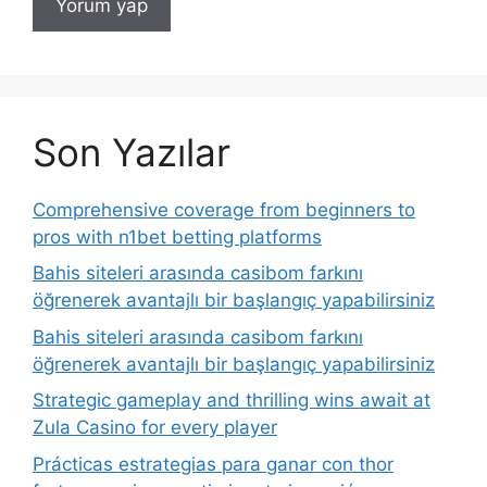
Son Yazılar
Comprehensive coverage from beginners to
pros with n1bet betting platforms
Bahis siteleri arasında casibom farkını
öğrenerek avantajlı bir başlangıç yapabilirsiniz
Bahis siteleri arasında casibom farkını
öğrenerek avantajlı bir başlangıç yapabilirsiniz
Strategic gameplay and thrilling wins await at
Zula Casino for every player
Prácticas estrategias para ganar con thor