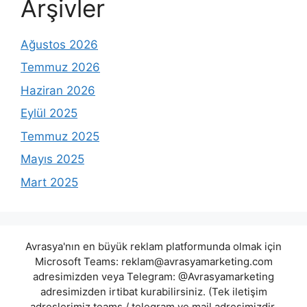
Arşivler
Ağustos 2026
Temmuz 2026
Haziran 2026
Eylül 2025
Temmuz 2025
Mayıs 2025
Mart 2025
Avrasya'nın en büyük reklam platformunda olmak için
Microsoft Teams:
reklam@avrasyamarketing.com
adresimizden veya Telegram: @Avrasyamarketing
adresimizden irtibat kurabilirsiniz. (Tek iletişim
adreslerimiz teams / telegram ve mail adresimizdir.