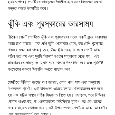
হারাতে পারে। গেমটি খেলোয়াড়দের ধৈর্যশীল হতে এবং নিজেদের দক্ষতা
উন্নত করতে উৎসাহিত করে।
ঝুঁকি এবং পুরস্কারের ভারসাম্য
“চিকেন রোড” গেমটিতে ঝুঁকি এবং পুরস্কারের মধ্যে একটি সুন্দর ভারসাম্য
বজায় রাখা হয়েছে। যত বেশি ঝুঁকি খেলোয়াড় নেবে, তত বেশি পুরস্কার
পাওয়ার সম্ভাবনা থাকে। তবে, উচ্চ ঝুঁকি গ্রহণের ফলে গেমটি আরও
কঠিন হয়ে যায় এবং মুরগি “ভাজা” হওয়ার সম্ভাবনা বেড়ে যায়। এই
ভারসাম্য খেলোয়াড়দের হিসাব করে খেলতে উৎসাহিত করে এবং প্রতিটি
পদক্ষেপের গুরুত্ব উপলব্ধি করতে সাহায্য করে।
গেমটিতে বিভিন্ন ধরণের বাধা রয়েছে, যেমন খাদ, সাপ এবং অন্যান্য
বিপদজনক প্রাণী। এই বাধাগুলো এড়িয়ে চলতে খেলোয়াড়দের দক্ষ হতে
হয় এবং সঠিক সময়ে সঠিক সিদ্ধান্ত নিতে হয়। এছাড়াও, পথে বিভিন্ন
বোনাস পাওয়া যায়, যা খেলোয়াড়দের অতিরিক্ত সুযোগ দেয় এবং তাদের
স্কোর বাড়াতে সাহায্য করে। এই উপাদানগুলো গেমটিকে আরও আকর্ষণীয়
এবং উত্তেজনাপূর্ণ করে তোলে।