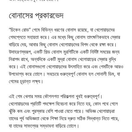
বোনাসের প্রকারভেদ
“চিকেন রোড” গেমে বিভিন্ন ধরণের বোনাস রয়েছে, যা খেলোয়াড়দের
গেমপ্লেতে সহায়তা করে। এর মধ্যে কিছু বোনাস তাৎক্ষণিকভাবে স্কোর
বাড়িয়ে দেয়, আবার কিছু বোনাস খেলোয়াড়দের বিপদ থেকে রক্ষা করে।
উদাহরণস্বরূপ, একটি শিল্ড বোনাস মুরগিটিকে একটি নির্দিষ্ট সময়ের জন্য
নিরাপদ রাখে, অন্যদিকে একটি মুদ্রা বোনাস খেলোয়াড়ের স্কোর বৃদ্ধি
করে। এই বোনাসগুলো খেলোয়াড়দের উৎসাহিত করে এবং গেমটিকে আরও
উপভোগ্য করে তোলে। সবচেয়ে গুরুত্বপূর্ণ বোনাস হল সোনালী ডিম, যা
গেমের চূড়ান্ত লক্ষ্য।
এই গেম খেলার সময় কৌশলগত পরিকল্পনা খুবই গুরুত্বপূর্ণ।
খেলোয়াড়দের প্রতিটি পদক্ষেপ বিবেচনা করে নিতে হয়, কোন পথে গেলে
ঝুঁকি কম এবং পুরস্কার বেশি পাওয়া যেতে পারে। অভিজ্ঞ খেলোয়াড়রা
তাদের পূর্ব অভিজ্ঞতা থেকে শিক্ষা নিয়ে দ্রুত সঠিক সিদ্ধান্ত নিতে পারে,
যা তাদের সাফল্যের সম্ভাবনা বাড়িয়ে তোলে।