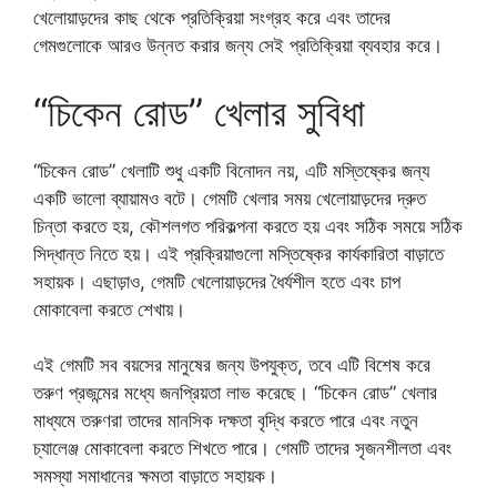
খেলোয়াড়দের কাছ থেকে প্রতিক্রিয়া সংগ্রহ করে এবং তাদের
গেমগুলোকে আরও উন্নত করার জন্য সেই প্রতিক্রিয়া ব্যবহার করে।
“চিকেন রোড” খেলার সুবিধা
“চিকেন রোড” খেলাটি শুধু একটি বিনোদন নয়, এটি মস্তিষ্কের জন্য
একটি ভালো ব্যায়ামও বটে। গেমটি খেলার সময় খেলোয়াড়দের দ্রুত
চিন্তা করতে হয়, কৌশলগত পরিকল্পনা করতে হয় এবং সঠিক সময়ে সঠিক
সিদ্ধান্ত নিতে হয়। এই প্রক্রিয়াগুলো মস্তিষ্কের কার্যকারিতা বাড়াতে
সহায়ক।
এছাড়াও, গেমটি খেলোয়াড়দের ধৈর্যশীল হতে এবং চাপ
মোকাবেলা করতে শেখায়।
এই গেমটি সব বয়সের মানুষের জন্য উপযুক্ত, তবে এটি বিশেষ করে
তরুণ প্রজন্মের মধ্যে জনপ্রিয়তা লাভ করেছে। “চিকেন রোড” খেলার
মাধ্যমে তরুণরা তাদের মানসিক দক্ষতা বৃদ্ধি করতে পারে এবং নতুন
চ্যালেঞ্জ মোকাবেলা করতে শিখতে পারে। গেমটি তাদের সৃজনশীলতা এবং
সমস্যা সমাধানের ক্ষমতা বাড়াতে সহায়ক।