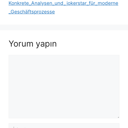
Konkrete_Analysen_und_jokerstar_für_moderne
_Geschäftsprozesse
Yorum yapın
Yorum
İsim