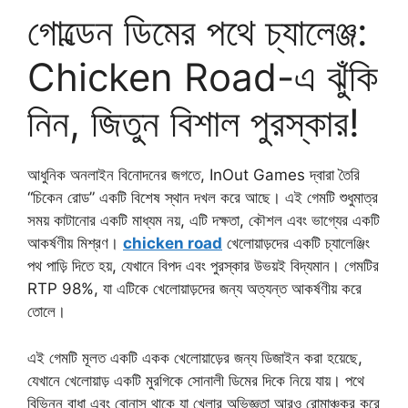
গোল্ডেন ডিমের পথে চ্যালেঞ্জ:
Chicken Road-এ ঝুঁকি
নিন, জিতুন বিশাল পুরস্কার!
আধুনিক অনলাইন বিনোদনের জগতে, InOut Games দ্বারা তৈরি
“চিকেন রোড” একটি বিশেষ স্থান দখল করে আছে। এই গেমটি শুধুমাত্র
সময় কাটানোর একটি মাধ্যম নয়, এটি দক্ষতা, কৌশল এবং ভাগ্যের একটি
আকর্ষণীয় মিশ্রণ।
chicken road
খেলোয়াড়দের একটি চ্যালেঞ্জিং
পথ পাড়ি দিতে হয়, যেখানে বিপদ এবং পুরস্কার উভয়ই বিদ্যমান। গেমটির
RTP 98%, যা এটিকে খেলোয়াড়দের জন্য অত্যন্ত আকর্ষণীয় করে
তোলে।
এই গেমটি মূলত একটি একক খেলোয়াড়ের জন্য ডিজাইন করা হয়েছে,
যেখানে খেলোয়াড় একটি মুরগিকে সোনালী ডিমের দিকে নিয়ে যায়। পথে
বিভিন্ন বাধা এবং বোনাস থাকে যা খেলার অভিজ্ঞতা আরও রোমাঞ্চকর করে