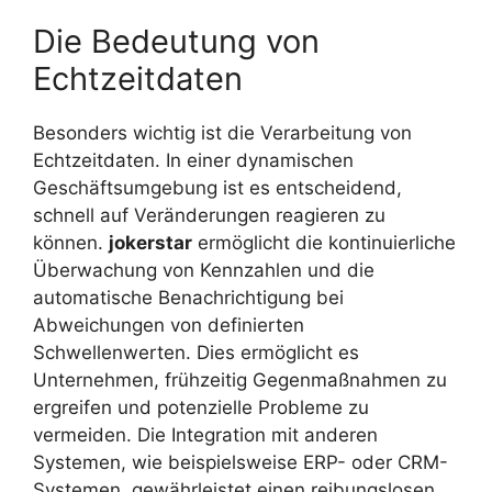
Die Bedeutung von
Echtzeitdaten
Besonders wichtig ist die Verarbeitung von
Echtzeitdaten. In einer dynamischen
Geschäftsumgebung ist es entscheidend,
schnell auf Veränderungen reagieren zu
können.
jokerstar
ermöglicht die kontinuierliche
Überwachung von Kennzahlen und die
automatische Benachrichtigung bei
Abweichungen von definierten
Schwellenwerten. Dies ermöglicht es
Unternehmen, frühzeitig Gegenmaßnahmen zu
ergreifen und potenzielle Probleme zu
vermeiden. Die Integration mit anderen
Systemen, wie beispielsweise ERP- oder CRM-
Systemen, gewährleistet einen reibungslosen