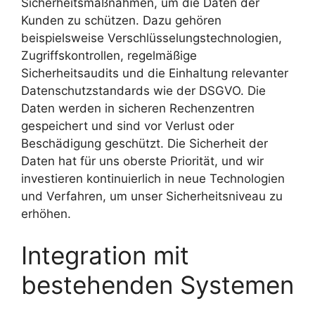
Sicherheitsmaßnahmen, um die Daten der
Kunden zu schützen. Dazu gehören
beispielsweise Verschlüsselungstechnologien,
Zugriffskontrollen, regelmäßige
Sicherheitsaudits und die Einhaltung relevanter
Datenschutzstandards wie der DSGVO. Die
Daten werden in sicheren Rechenzentren
gespeichert und sind vor Verlust oder
Beschädigung geschützt. Die Sicherheit der
Daten hat für uns oberste Priorität, und wir
investieren kontinuierlich in neue Technologien
und Verfahren, um unser Sicherheitsniveau zu
erhöhen.
Integration mit
bestehenden Systemen