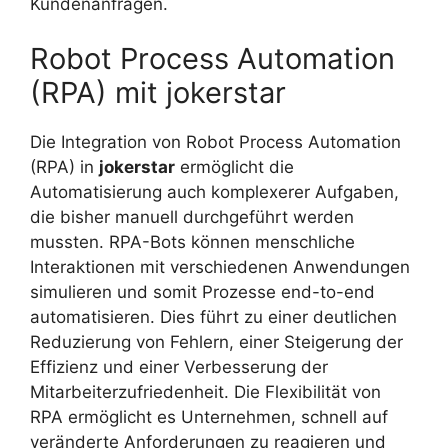
Kundenanfragen.
Robot Process Automation
(RPA) mit jokerstar
Die Integration von Robot Process Automation
(RPA) in
jokerstar
ermöglicht die
Automatisierung auch komplexerer Aufgaben,
die bisher manuell durchgeführt werden
mussten. RPA-Bots können menschliche
Interaktionen mit verschiedenen Anwendungen
simulieren und somit Prozesse end-to-end
automatisieren. Dies führt zu einer deutlichen
Reduzierung von Fehlern, einer Steigerung der
Effizienz und einer Verbesserung der
Mitarbeiterzufriedenheit. Die Flexibilität von
RPA ermöglicht es Unternehmen, schnell auf
veränderte Anforderungen zu reagieren und