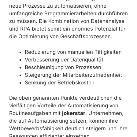
neue Prozesse zu automatisieren, ohne
umfangreiche Programmierarbeiten durchführen
zu müssen. Die Kombination von Datenanalyse
und RPA bietet somit ein enormes Potenzial für
die Optimierung von Geschäftsprozessen.
Reduzierung von manuellen Tätigkeiten
Verbesserung der Datenqualität
Beschleunigung von Prozessen
Steigerung der Mitarbeiterzufriedenheit
Senkung der Betriebskosten
Die oben genannten Punkte verdeutlichen die
vielfältigen Vorteile der Automatisierung von
Routineaufgaben mit
jokerstar
. Unternehmen,
die auf Automatisierung setzen, können ihre
Wettbewerbsfähigkeit deutlich steigern und ihre
Ressourcen effizienter einsetzen.