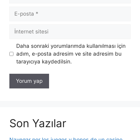
E-
posta
İnternet
sitesi
Daha sonraki yorumlarımda kullanılması için
adım, e-posta adresim ve site adresim bu
tarayıcıya kaydedilsin.
Son Yazılar
Navegar por los juegos y bonos de un casino