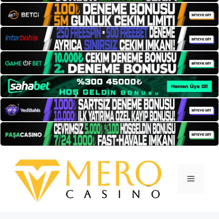
İçeriğe
atla
Menü