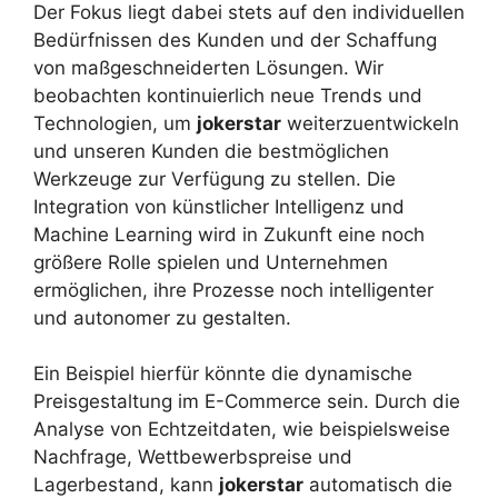
Der Fokus liegt dabei stets auf den individuellen
Bedürfnissen des Kunden und der Schaffung
von maßgeschneiderten Lösungen. Wir
beobachten kontinuierlich neue Trends und
Technologien, um
jokerstar
weiterzuentwickeln
und unseren Kunden die bestmöglichen
Werkzeuge zur Verfügung zu stellen. Die
Integration von künstlicher Intelligenz und
Machine Learning wird in Zukunft eine noch
größere Rolle spielen und Unternehmen
ermöglichen, ihre Prozesse noch intelligenter
und autonomer zu gestalten.
Ein Beispiel hierfür könnte die dynamische
Preisgestaltung im E-Commerce sein. Durch die
Analyse von Echtzeitdaten, wie beispielsweise
Nachfrage, Wettbewerbspreise und
Lagerbestand, kann
jokerstar
automatisch die