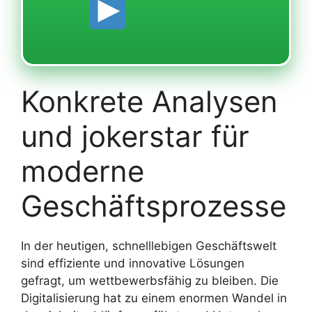
Konkrete Analysen
und jokerstar für
moderne
Geschäftsprozesse
In der heutigen, schnelllebigen Geschäftswelt
sind effiziente und innovative Lösungen
gefragt, um wettbewerbsfähig zu bleiben. Die
Digitalisierung hat zu einem enormen Wandel in