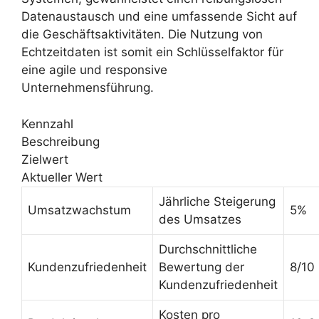
Datenaustausch und eine umfassende Sicht auf
die Geschäftsaktivitäten. Die Nutzung von
Echtzeitdaten ist somit ein Schlüsselfaktor für
eine agile und responsive
Unternehmensführung.
Kennzahl
Beschreibung
Zielwert
Aktueller Wert
Jährliche Steigerung
Umsatzwachstum
5%
des Umsatzes
Durchschnittliche
Kundenzufriedenheit
Bewertung der
8/10
Kundenzufriedenheit
Kosten pro