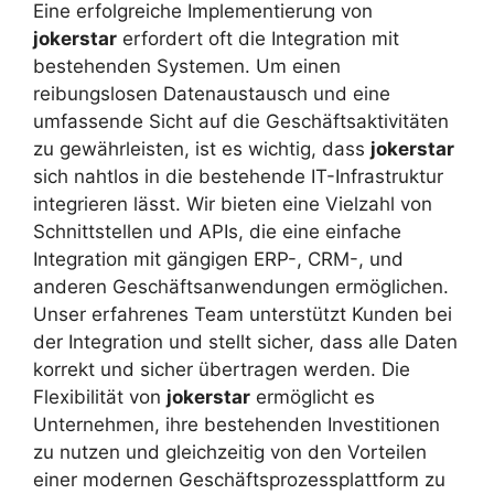
Eine erfolgreiche Implementierung von
jokerstar
erfordert oft die Integration mit
bestehenden Systemen. Um einen
reibungslosen Datenaustausch und eine
umfassende Sicht auf die Geschäftsaktivitäten
zu gewährleisten, ist es wichtig, dass
jokerstar
sich nahtlos in die bestehende IT-Infrastruktur
integrieren lässt. Wir bieten eine Vielzahl von
Schnittstellen und APIs, die eine einfache
Integration mit gängigen ERP-, CRM-, und
anderen Geschäftsanwendungen ermöglichen.
Unser erfahrenes Team unterstützt Kunden bei
der Integration und stellt sicher, dass alle Daten
korrekt und sicher übertragen werden. Die
Flexibilität von
jokerstar
ermöglicht es
Unternehmen, ihre bestehenden Investitionen
zu nutzen und gleichzeitig von den Vorteilen
einer modernen Geschäftsprozessplattform zu