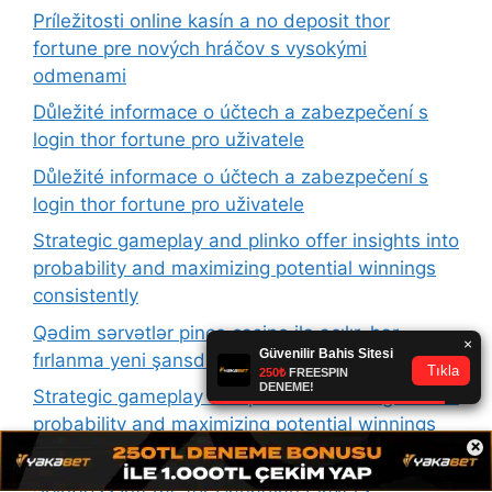
Príležitosti online kasín a no deposit thor
fortune pre nových hráčov s vysokými
odmenami
Důležité informace o účtech a zabezpečení s
login thor fortune pro uživatele
Důležité informace o účtech a zabezpečení s
login thor fortune pro uživatele
Strategic gameplay and plinko offer insights into
probability and maximizing potential winnings
consistently
Qədim sərvətlər pinco casino ilə açılır, hər
fırlanma yeni şansdır
Strategic gameplay and plinko offer insights into
probability and maximizing potential winnings
×
consistently
Spinboss Interac for Canadian Players