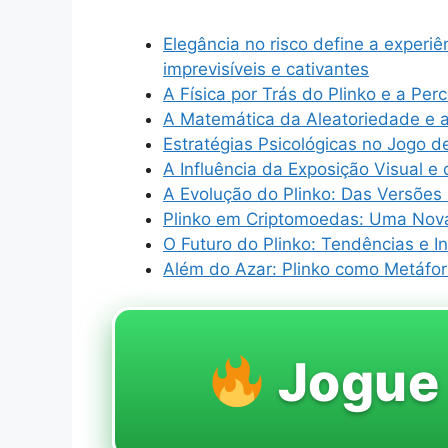
Elegância no risco define a experiê
imprevisíveis e cativantes
A Física por Trás do Plinko e a Per
A Matemática da Aleatoriedade e a
Estratégias Psicológicas no Jogo de
A Influência da Exposição Visual e
A Evolução do Plinko: Das Versões F
Plinko em Criptomoedas: Uma Nova
O Futuro do Plinko: Tendências e 
Além do Azar: Plinko como Metáfo
Jogu