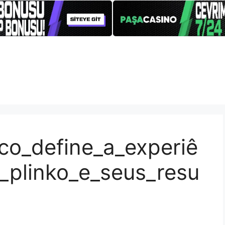
co_define_a_experiê
_plinko_e_seus_resu