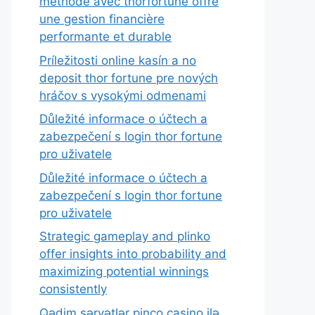
méthode avec thorfortune offre
une gestion financière
performante et durable
Príležitosti online kasín a no
deposit thor fortune pre nových
hráčov s vysokými odmenami
Důležité informace o účtech a
zabezpečení s login thor fortune
pro uživatele
Důležité informace o účtech a
zabezpečení s login thor fortune
pro uživatele
Strategic gameplay and plinko
offer insights into probability and
maximizing potential winnings
consistently
Qədim sərvətlər pinco casino ilə