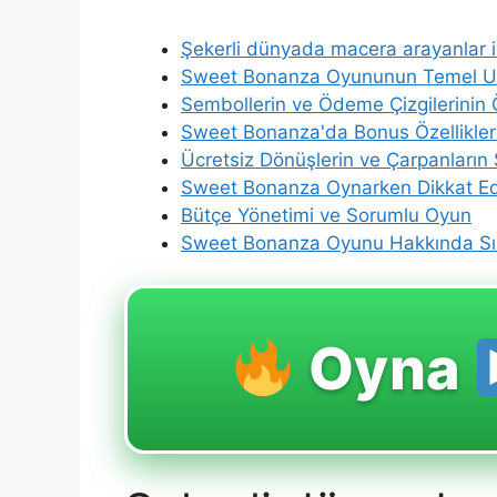
Şekerli dünyada macera arayanlar i
Sweet Bonanza Oyununun Temel Un
Sembollerin ve Ödeme Çizgilerinin
Sweet Bonanza'da Bonus Özellikler
Ücretsiz Dönüşlerin ve Çarpanların S
Sweet Bonanza Oynarken Dikkat Ed
Bütçe Yönetimi ve Sorumlu Oyun
Sweet Bonanza Oyunu Hakkında Sık
Oyna