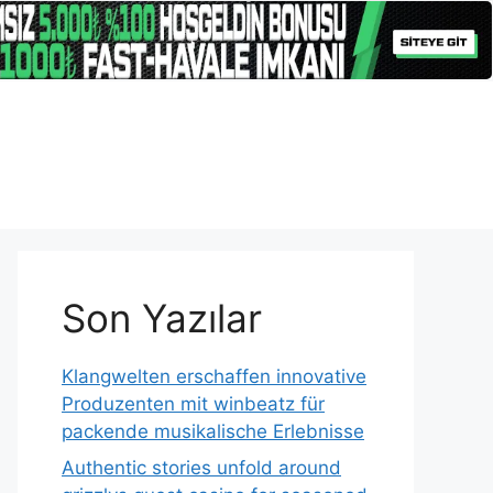
Son Yazılar
Klangwelten erschaffen innovative
Produzenten mit winbeatz für
packende musikalische Erlebnisse
Authentic stories unfold around