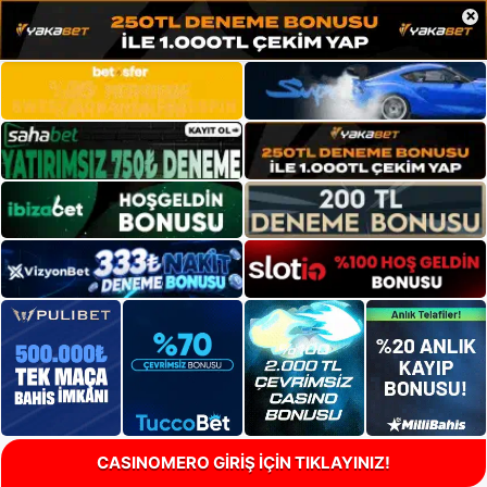
×
CASINOMERO GİRİŞ İÇİN TIKLAYINIZ!