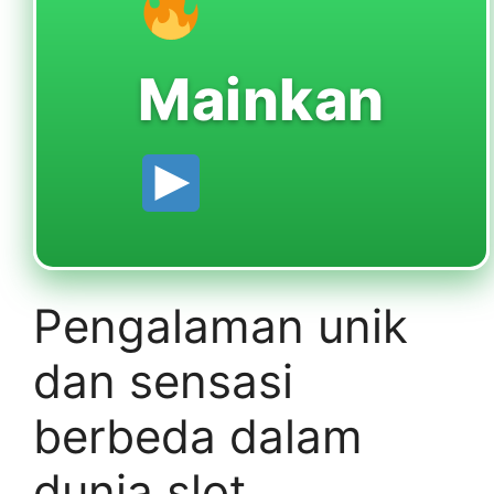
Mainkan
Pengalaman unik
dan sensasi
berbeda dalam
dunia slot