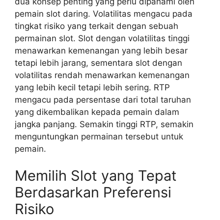
dua konsep penting yang perlu dipahami oleh
pemain slot daring. Volatilitas mengacu pada
tingkat risiko yang terkait dengan sebuah
permainan slot. Slot dengan volatilitas tinggi
menawarkan kemenangan yang lebih besar
tetapi lebih jarang, sementara slot dengan
volatilitas rendah menawarkan kemenangan
yang lebih kecil tetapi lebih sering. RTP
mengacu pada persentase dari total taruhan
yang dikembalikan kepada pemain dalam
jangka panjang. Semakin tinggi RTP, semakin
menguntungkan permainan tersebut untuk
pemain.
Memilih Slot yang Tepat
Berdasarkan Preferensi
Risiko