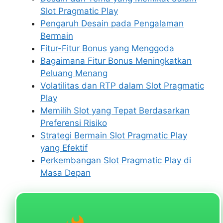
Slot Pragmatic Play
Pengaruh Desain pada Pengalaman
Bermain
Fitur-Fitur Bonus yang Menggoda
Bagaimana Fitur Bonus Meningkatkan
Peluang Menang
Volatilitas dan RTP dalam Slot Pragmatic
Play
Memilih Slot yang Tepat Berdasarkan
Preferensi Risiko
Strategi Bermain Slot Pragmatic Play
yang Efektif
Perkembangan Slot Pragmatic Play di
Masa Depan