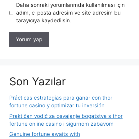
Daha sonraki yorumlarımda kullanılması için
adım, e-posta adresim ve site adresim bu
tarayıcıya kaydedilsin.
Son Yazılar
Prácticas estrategias para ganar con thor
fortune casino y optimizar tu inversión
Praktičan vodič za osvajanje bogatstva s thor
fortune online casino i sigurnom zabavom
Genuine fortune awaits with