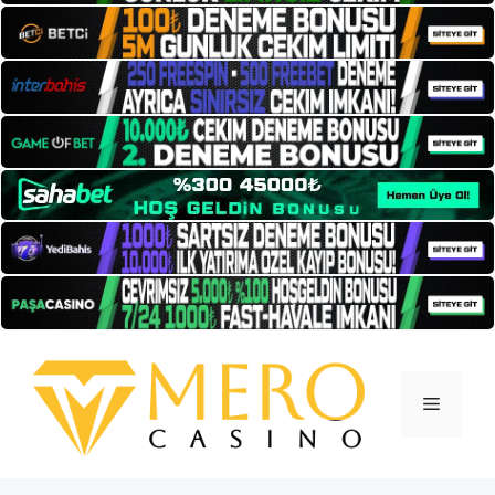
İçeriğe
atla
Menü