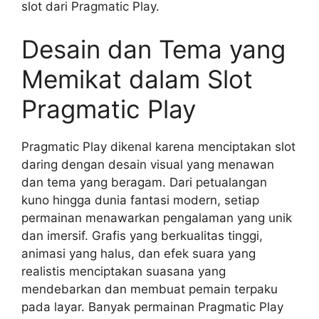
slot dari Pragmatic Play.
Desain dan Tema yang
Memikat dalam Slot
Pragmatic Play
Pragmatic Play dikenal karena menciptakan slot
daring dengan desain visual yang menawan
dan tema yang beragam. Dari petualangan
kuno hingga dunia fantasi modern, setiap
permainan menawarkan pengalaman yang unik
dan imersif. Grafis yang berkualitas tinggi,
animasi yang halus, dan efek suara yang
realistis menciptakan suasana yang
mendebarkan dan membuat pemain terpaku
pada layar. Banyak permainan Pragmatic Play