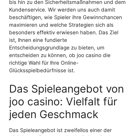
bis hin zu den Sicherheitsmaßnahmen und dem
Kundenservice. Wir werden uns auch damit
beschäftigen, wie Spieler ihre Gewinnchancen
maximieren und welche Strategien sich als
besonders effektiv erwiesen haben. Das Ziel
ist, Ihnen eine fundierte
Entscheidungsgrundlage zu bieten, um
entscheiden zu können, ob joo casino die
richtige Wahl für Ihre Online-
Glücksspielbedürfnisse ist.
Das Spieleangebot von
joo casino: Vielfalt für
jeden Geschmack
Das Spieleangebot ist zweifellos einer der