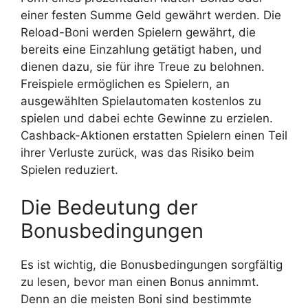
einer festen Summe Geld gewährt werden. Die
Reload-Boni werden Spielern gewährt, die
bereits eine Einzahlung getätigt haben, und
dienen dazu, sie für ihre Treue zu belohnen.
Freispiele ermöglichen es Spielern, an
ausgewählten Spielautomaten kostenlos zu
spielen und dabei echte Gewinne zu erzielen.
Cashback-Aktionen erstatten Spielern einen Teil
ihrer Verluste zurück, was das Risiko beim
Spielen reduziert.
Die Bedeutung der
Bonusbedingungen
Es ist wichtig, die Bonusbedingungen sorgfältig
zu lesen, bevor man einen Bonus annimmt.
Denn an die meisten Boni sind bestimmte