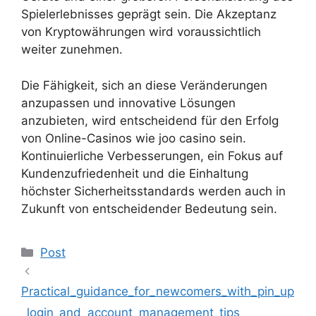
Spielerlebnisses geprägt sein. Die Akzeptanz
von Kryptowährungen wird voraussichtlich
weiter zunehmen.
Die Fähigkeit, sich an diese Veränderungen
anzupassen und innovative Lösungen
anzubieten, wird entscheidend für den Erfolg
von Online-Casinos wie joo casino sein.
Kontinuierliche Verbesserungen, ein Fokus auf
Kundenzufriedenheit und die Einhaltung
höchster Sicherheitsstandards werden auch in
Zukunft von entscheidender Bedeutung sein.
Kategoriler
Post
Practical_guidance_for_newcomers_with_pin_up
_login_and_account_management_tips