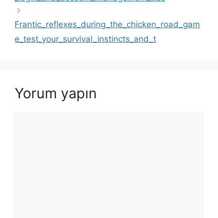
Frantic_reflexes_during_the_chicken_road_gam
e_test_your_survival_instincts_and_t
Yorum yapın
Yorum