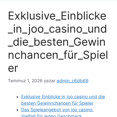
Exklusive_Einblicke
_in_joo_casino_und
_die_besten_Gewin
nchancen_für_Spiel
er
Temmuz 1, 2026
yazar
admin_c6db69
Exklusive Einblicke in joo casino und die
besten Gewinnchancen für Spieler
Das Spieleangebot von joo casino:
Vielfalt für jeden Geschmack