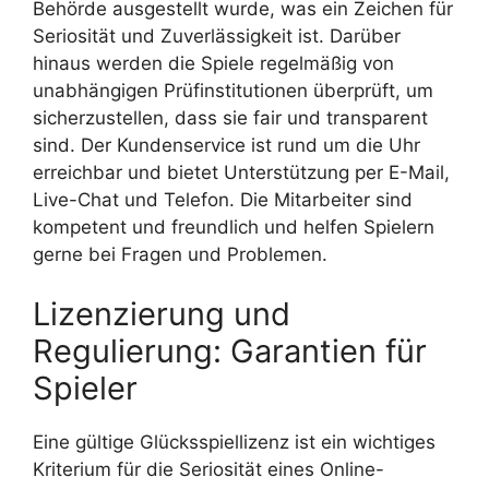
Behörde ausgestellt wurde, was ein Zeichen für
Seriosität und Zuverlässigkeit ist. Darüber
hinaus werden die Spiele regelmäßig von
unabhängigen Prüfinstitutionen überprüft, um
sicherzustellen, dass sie fair und transparent
sind. Der Kundenservice ist rund um die Uhr
erreichbar und bietet Unterstützung per E-Mail,
Live-Chat und Telefon. Die Mitarbeiter sind
kompetent und freundlich und helfen Spielern
gerne bei Fragen und Problemen.
Lizenzierung und
Regulierung: Garantien für
Spieler
Eine gültige Glücksspiellizenz ist ein wichtiges
Kriterium für die Seriosität eines Online-