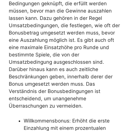
Bedingungen geknüpft, die erfüllt werden
müssen, bevor man die Gewinne auszahlen
lassen kann. Dazu gehören in der Regel
Umsatzbedingungen, die festlegen, wie oft der
Bonusbetrag umgesetzt werden muss, bevor
eine Auszahlung möglich ist. Es gibt auch oft
eine maximale Einsatzhöhe pro Runde und
bestimmte Spiele, die von der
Umsatzbedingung ausgeschlossen sind.
Darüber hinaus kann es auch zeitliche
Beschränkungen geben, innerhalb derer der
Bonus umgesetzt werden muss. Das
Verständnis der Bonusbedingungen ist
entscheidend, um unangenehme
Überraschungen zu vermeiden.
Willkommensbonus: Erhöht die erste
Einzahlung mit einem prozentualen