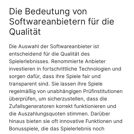
Die Bedeutung von
Softwareanbietern für die
Qualität
Die Auswahl der Softwareanbieter ist
entscheidend für die Qualität des
Spielerlebnisses. Renommierte Anbieter
investieren in fortschrittliche Technologien und
sorgen dafür, dass ihre Spiele fair und
transparent sind. Sie lassen ihre Spiele
regelmäßig von unabhängigen Prüfinstitutionen
überprüfen, um sicherzustellen, dass die
Zufallsgeneratoren korrekt funktionieren und
die Auszahlungsquoten stimmen. Darüber
hinaus bieten sie oft innovative Funktionen und
Bonusspiele, die das Spielerlebnis noch