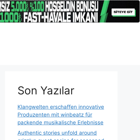
Son Yazılar
Klangwelten erschaffen innovative
Produzenten mit winbeatz für
packende musikalische Erlebnisse
Authentic stories unfold around