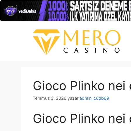
İçeriğe
atla
Gioco Plinko nei 
Temmuz 3, 2026
yazar
admin_c6db69
Gioco Plinko nei 