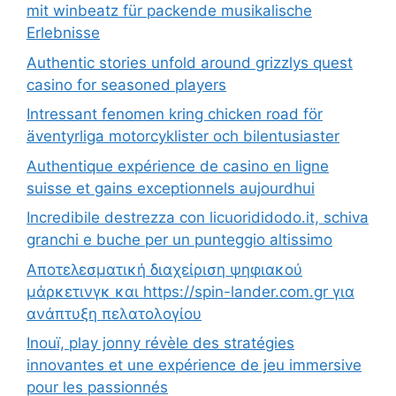
mit winbeatz für packende musikalische
Erlebnisse
Authentic stories unfold around grizzlys quest
casino for seasoned players
Intressant fenomen kring chicken road för
äventyrliga motorcyklister och bilentusiaster
Authentique expérience de casino en ligne
suisse et gains exceptionnels aujourdhui
Incredibile destrezza con licuorididodo.it, schiva
granchi e buche per un punteggio altissimo
Αποτελεσματική διαχείριση ψηφιακού
μάρκετινγκ και https://spin-lander.com.gr για
ανάπτυξη πελατολογίου
Inouï, play jonny révèle des stratégies
innovantes et une expérience de jeu immersive
pour les passionnés