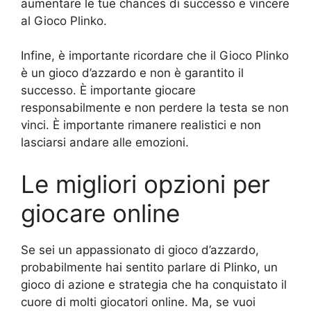
aumentare le tue chances di successo e vincere
al Gioco Plinko.
Infine, è importante ricordare che il Gioco Plinko
è un gioco d’azzardo e non è garantito il
successo. È importante giocare
responsabilmente e non perdere la testa se non
vinci. È importante rimanere realistici e non
lasciarsi andare alle emozioni.
Le migliori opzioni per
giocare online
Se sei un appassionato di gioco d’azzardo,
probabilmente hai sentito parlare di Plinko, un
gioco di azione e strategia che ha conquistato il
cuore di molti giocatori online. Ma, se vuoi