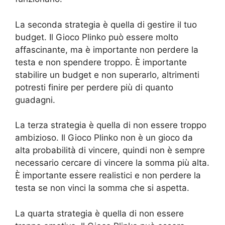
La seconda strategia è quella di gestire il tuo
budget. Il Gioco Plinko può essere molto
affascinante, ma è importante non perdere la
testa e non spendere troppo. È importante
stabilire un budget e non superarlo, altrimenti
potresti finire per perdere più di quanto
guadagni.
La terza strategia è quella di non essere troppo
ambizioso. Il Gioco Plinko non è un gioco da
alta probabilità di vincere, quindi non è sempre
necessario cercare di vincere la somma più alta.
È importante essere realistici e non perdere la
testa se non vinci la somma che si aspetta.
La quarta strategia è quella di non essere