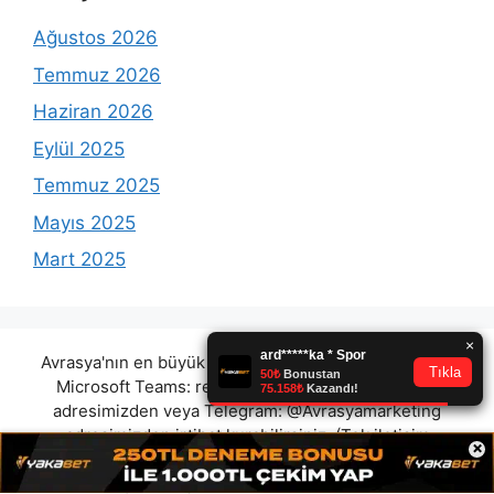
Ağustos 2026
Temmuz 2026
Haziran 2026
Eylül 2025
Temmuz 2025
Mayıs 2025
Mart 2025
Avrasya'nın en büyük reklam platformunda olmak için
Microsoft Teams:
reklam@avrasyamarketing.com
adresimizden veya Telegram: @Avrasyamarketing
adresimizden irtibat kurabilirsiniz. (Tek iletişim
×
adreslerimiz teams / telegram ve mail adresimizdir.
Harici hiçbir iletişim adresimiz bulunmamaktadır.