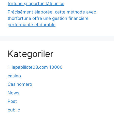
fortune și oportunități unice
Précisément élaborée, cette méthode avec
thorfortune offre une gestion financière
performante et durable
Kategoriler
1_lapapillote08.com_10000
casino
Casinomero
News
Post
public