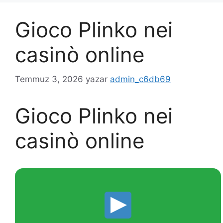
Gioco Plinko nei
casinò online
Temmuz 3, 2026
yazar
admin_c6db69
Gioco Plinko nei
casinò online