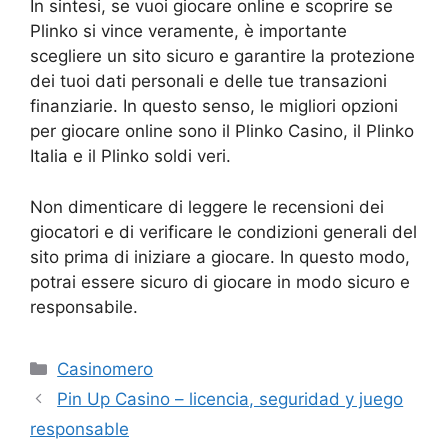
In sintesi, se vuoi giocare online e scoprire se
Plinko si vince veramente, è importante
scegliere un sito sicuro e garantire la protezione
dei tuoi dati personali e delle tue transazioni
finanziarie. In questo senso, le migliori opzioni
per giocare online sono il Plinko Casino, il Plinko
Italia e il Plinko soldi veri.
Non dimenticare di leggere le recensioni dei
giocatori e di verificare le condizioni generali del
sito prima di iniziare a giocare. In questo modo,
potrai essere sicuro di giocare in modo sicuro e
responsabile.
Kategoriler
Casinomero
Pin Up Casino – licencia, seguridad y juego
responsable