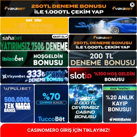
×
CASINOMERO GİRİŞ İÇİN TIKLAYINIZ!