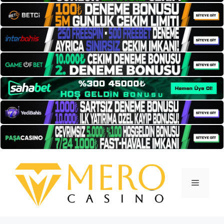
İçeriğe
atla
Menü