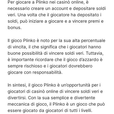
Per giocare a Plinko nei casinò online, è
necessario creare un account e depositare soldi
veri. Una volta che il giocatore ha depositato i
soldi, può iniziare a giocare e a vincere premi e
bonus.
Il gioco Plinko è noto per la sua alta percentuale
di vincita, il che significa che i giocatori hanno
buone possibilità di vincere soldi veri. Tuttavia,
è importante ricordare che il gioco d’azzardo è
sempre rischioso e i giocatori dovrebbero
giocare con responsabilità.
In sintesi, il gioco Plinko è un’opportunità per i
giocatori di casinò online di vincere soldi veri e
divertirsi. Con la sua semplice e divertente
meccanica di gioco, il Plinko è un gioco che può
essere giocato da giocatori di tutti i livelli.