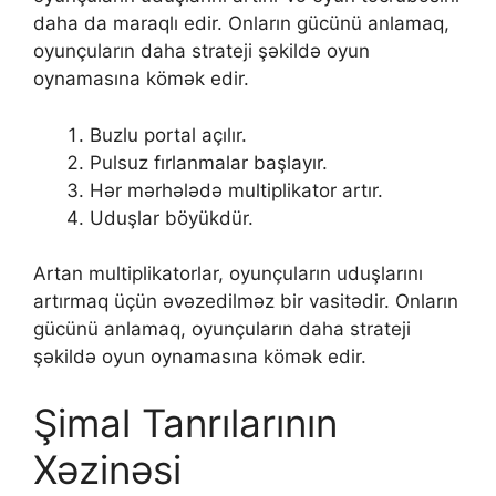
daha da maraqlı edir. Onların gücünü anlamaq,
oyunçuların daha strateji şəkildə oyun
oynamasına kömək edir.
Buzlu portal açılır.
Pulsuz fırlanmalar başlayır.
Hər mərhələdə multiplikator artır.
Uduşlar böyükdür.
Artan multiplikatorlar, oyunçuların uduşlarını
artırmaq üçün əvəzedilməz bir vasitədir. Onların
gücünü anlamaq, oyunçuların daha strateji
şəkildə oyun oynamasına kömək edir.
Şimal Tanrılarının
Xəzinəsi