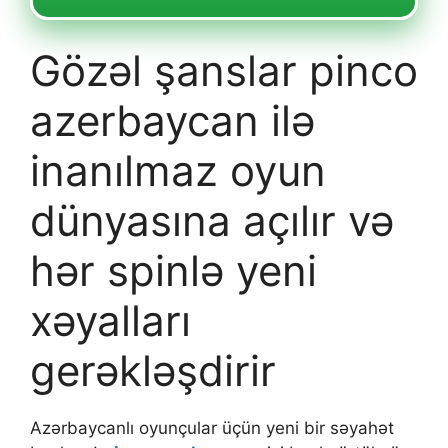
Gözəl şanslar pinco
azerbaycan ilə
inanılmaz oyun
dünyasına açılır və
hər spinlə yeni
xəyalları
gerəkləşdirir
Azərbaycanlı oyunçular üçün yeni bir səyahət