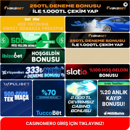
×
CASINOMERO GİRİŞ İÇİN TIKLAYINIZ!