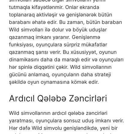
tutmaqla kifayətlənmir. Onlar ekranda
toplanaraq aktivləşir və genişlənərək bütün
barabanı əhatə edir. Bu zaman, bütün baraban
Wild simvolları ilə dolur və böyük uduşlar
qazanmaq imkanı yaranır. Genişlənmə
funksiyası, oyunçulara sürpriz mükafatlar
qazanmaq şansı verir. Bu xüsusiyyət, oyunun
dinamikasını daha da maraqlı edir və oyunçuları
hər spinlə diqqətini çəkir. Wild simvollarının
gücünü anlamaq, oyunçuların daha strateji
şəkildə oyun oynamasına kömək edir.
Ardıcıl Qələbə Zəncirləri
Wild simvollarının ardıcıl qələbə zəncirləri
yaratması, oyunçulara sonsuz uduş imkanı verir.
Hər dəfə Wild simvolu genişləndikdə, yeni bir