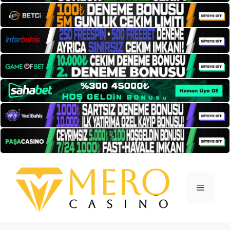
İçeriğe
atla
Menü