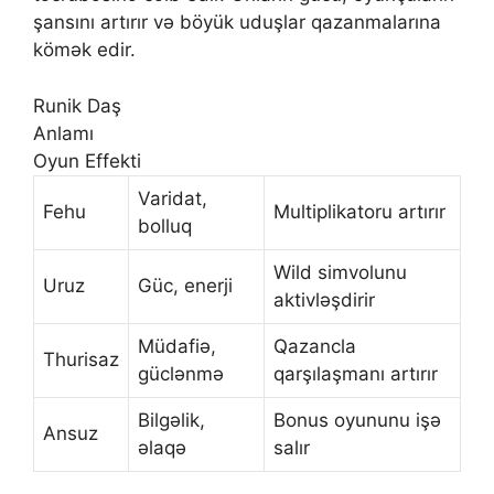
şansını artırır və böyük uduşlar qazanmalarına
kömək edir.
Runik Daş
Anlamı
Oyun Effekti
Varidat,
Fehu
Multiplikatoru artırır
bolluq
Wild simvolunu
Uruz
Güc, enerji
aktivləşdirir
Müdafiə,
Qazancla
Thurisaz
güclənmə
qarşılaşmanı artırır
Bilgəlik,
Bonus oyununu işə
Ansuz
əlaqə
salır