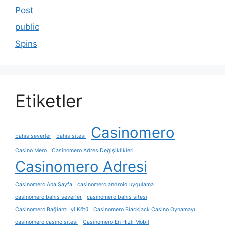
Post
public
Spins
Etiketler
Casinomero
bahis severler
bahis sitesi
Casino Mero
Casinomero Adres Değişiklikleri
Casinomero Adresi
Casinomero Ana Sayfa
casinomero android uygulama
casinomero bahis severler
casinomero bahis sitesi
Casinomero Bağlantı İyi Kötü
Casinomero Blackjack Casino Oynamayı
casinomero casino sitesi
Casinomero En Hızlı Mobil