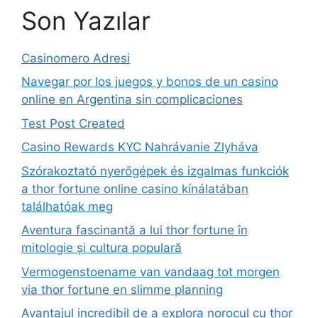
Son Yazılar
Casinomero Adresi
Navegar por los juegos y bonos de un casino
online en Argentina sin complicaciones
Test Post Created
Casino Rewards KYC Nahrávanie Zlyháva
Szórakoztató nyerőgépek és izgalmas funkciók
a thor fortune online casino kínálatában
találhatóak meg
Aventura fascinantă a lui thor fortune în
mitologie și cultura populară
Vermogenstoename van vandaag tot morgen
via thor fortune en slimme planning
Avantajul incredibil de a explora norocul cu thor