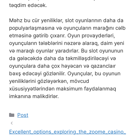
təqdim edəcək.
Məhz bu cür yeniliklər, slot oyunlarının daha da
populyarlaşmasına və oyunçuların marağını cəlb
etməsinə gətirib çıxarır. Oyun provayderləri,
oyunçuların tələblərini nəzərə alaraq, daim yeni
və maraqlı oyunlar yaradırlar. Bu slot oyununun
da gələcəkdə daha da təkmilləşdiriləcəyi və
oyunçulara daha çox həyəcan və qazanclaır
bəxş edəcəyi gözlənilir. Oyunçular, bu oyunun
yeniliklərini gözləyərkən, mövcud
xüsusiyyətlərindən maksimum faydalanmaq
imkanına malikdirlər.
Kategoriler
Post
Excellent_options_exploring_the_zoome_casino_