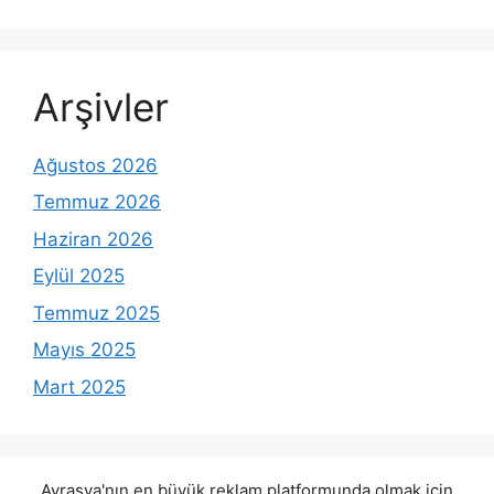
Arşivler
Ağustos 2026
Temmuz 2026
Haziran 2026
Eylül 2025
Temmuz 2025
Mayıs 2025
Mart 2025
Avrasya'nın en büyük reklam platformunda olmak için