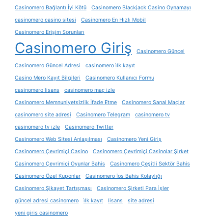
Casinomero Bağlantı İyi Kötü
Casinomero Blackjack Casino Oynamayı
casinomero casino sitesi
Casinomero En Hızlı Mobil
Casinomero Erişim Sorunları
Casinomero Giriş
Casinomero Güncel
Casinomero Güncel Adresi
casinomero i̇lk kayıt
Casino Mero Kayıt Bilgileri
Casinomero Kullanıcı Formu
casinomero lisans
casinomero maç izle
Casinomero Memnuniyetsizlik İfade Etme
Casinomero Sanal Maçlar
casinomero site adresi
Casinomero Telegram
casinomero tv
casinomero tv izle
Casinomero Twitter
Casinomero Web Sitesi Anlaşılması
Casinomero Yeni Giriş
Casinomero Çevrimiçi Casino
Casinomero Çevrimiçi Casinolar Şirket
Casinomero Çevrimiçi Oyunlar Bahis
Casinomero Çeşitli Sektör Bahis
Casinomero Özel Kuponlar
Casinomero İos Bahis Kolaylığı
Casinomero Şikayet Tartışması
Casinomero Şirketi Para İşler
güncel adresi casinomero
i̇lk kayıt
lisans
site adresi
yeni giris casinomero