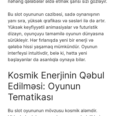
nəhəng qələbələr əldə etmək şansı sizi gözləyir.
Bu slot oyununun cazibəsi, sadə oynanışının
yanı sıra, yüksək qrafikası və səsləri ilə də artır.
Yüksək keyfiyyətli animasiyalar və futuristik
dizayn, oyunçuyu tamamilə oyunun dünyasına
sürükleyir. Hər fırlanışda yeni bir enerji və
qələbə hissi yaşamaq mümkündür. Oyunun
interfeysi intuitivdir, belə ki, hətta yeni
başlayanlar da asanlıqla oynaya bilər.
Kosmik Enerjinin Qəbul
Edilməsi: Oyunun
Tematikası
Bu slot oyununun mövzusu kosmik aləmdir.