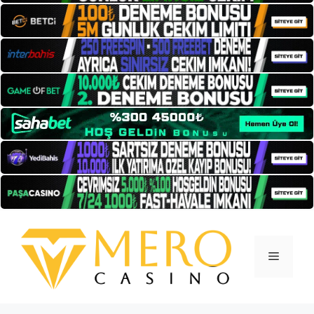
İçeriğe
atla
Menü