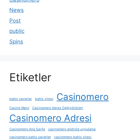
News
Post
public
Spins
Etiketler
Casinomero
bahis severler
bahis sitesi
Casino Mero
Casinomero Adres Değişiklikleri
Casinomero Adresi
Casinomero Ana Sayfa
casinomero android uygulama
casinomero bahis severler
casinomero bahis sitesi