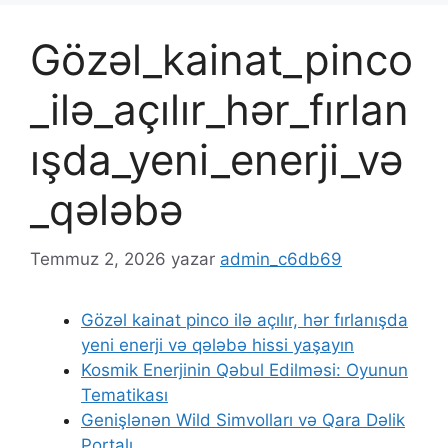
Gözəl_kainat_pinco
_ilə_açılır_hər_fırlan
ışda_yeni_enerji_və
_qələbə
Temmuz 2, 2026
yazar
admin_c6db69
Gözəl kainat pinco ilə açılır, hər fırlanışda
yeni enerji və qələbə hissi yaşayın
Kosmik Enerjinin Qəbul Edilməsi: Oyunun
Tematikası
Genişlənən Wild Simvolları və Qara Dəlik
Portalı