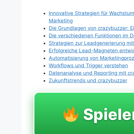
Innovative Strategien für Wachstum
Marketing
Die Grundlagen von crazybuzzer: E
Die verschiedenen Funktionen im De
Strategien zur Leadgenerierung mi
Erfolgreiche Lead-Magneten entwi
Automatisierung von Marketingpro
Workflows und Trigger verstehen
Datenanalyse und Reporting mit cr
Zukunftstrends und crazybuzzer
Spiel