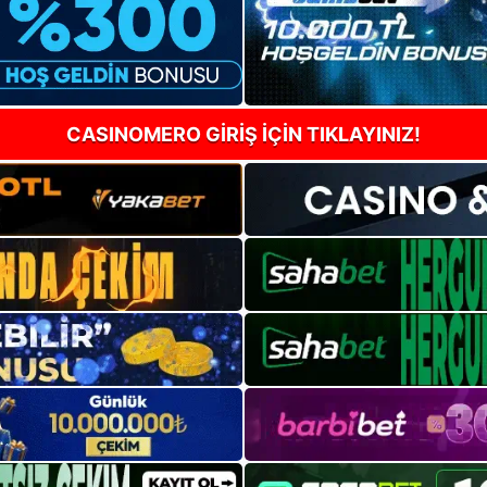
CASINOMERO GİRİŞ İÇİN TIKLAYINIZ!