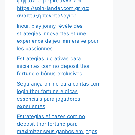
ψηφιακού μάρκετινγκ και
https://spin-lander.com.gr για
ανάπτυξη πελατολογίου
Inouï, play jonny révèle des
stratégies innovantes et une
expérience de jeu immersive pour
les passionnés
Estratégias lucrativas para
iniciantes com no deposit thor
fortune e bônus exclusivos
Segurança online para contas com
login thor fortune e dicas
essenciais para jogadores
experientes
Estratégias eficazes com no
deposit thor fortune para
maximizar seus ganhos em jogos