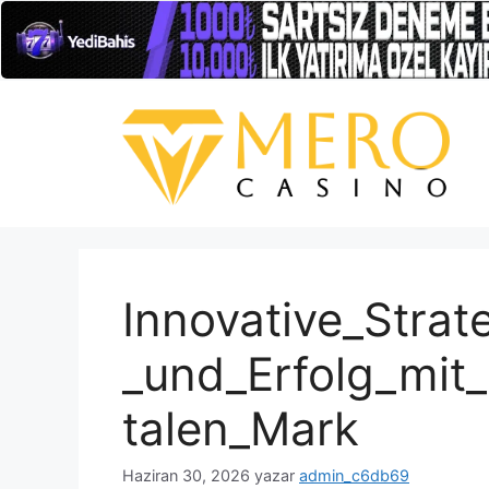
İçeriğe
atla
Innovative_Stra
_und_Erfolg_mit
talen_Mark
Haziran 30, 2026
yazar
admin_c6db69