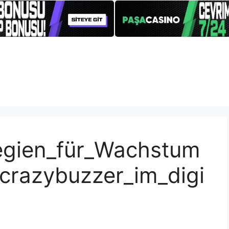
tegien_für_Wachstum
_crazybuzzer_im_digi