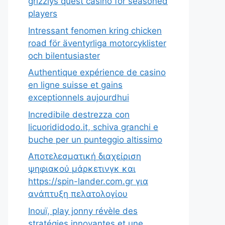
grizzlys quest casino for seasoned
players
Intressant fenomen kring chicken
road för äventyrliga motorcyklister
och bilentusiaster
Authentique expérience de casino
en ligne suisse et gains
exceptionnels aujourdhui
Incredibile destrezza con
licuorididodo.it, schiva granchi e
buche per un punteggio altissimo
Αποτελεσματική διαχείριση
ψηφιακού μάρκετινγκ και
https://spin-lander.com.gr για
ανάπτυξη πελατολογίου
Inouï, play jonny révèle des
stratégies innovantes et une