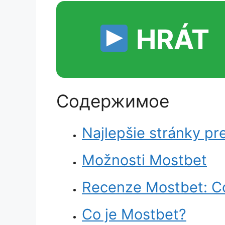
HRÁT
Содержимое
Najlepšie stránky pr
Možnosti Mostbet
Recenze Mostbet: Co 
Co je Mostbet?