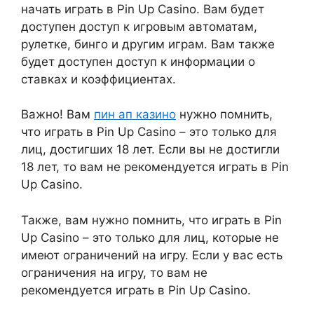
начать играть в Pin Up Casino. Вам будет
доступен доступ к игровым автоматам,
рулетке, бинго и другим играм. Вам также
будет доступен доступ к информации о
ставках и коэффициентах.
Важно! Вам
пин ап казино
нужно помнить,
что играть в Pin Up Casino – это только для
лиц, достигших 18 лет. Если вы не достигли
18 лет, то вам не рекомендуется играть в Pin
Up Casino.
Также, вам нужно помнить, что играть в Pin
Up Casino – это только для лиц, которые не
имеют ограничений на игру. Если у вас есть
ограничения на игру, то вам не
рекомендуется играть в Pin Up Casino.