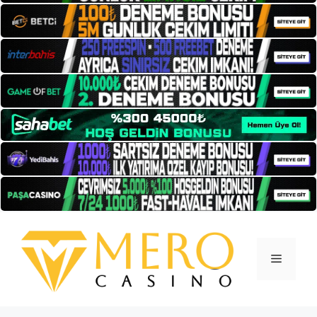
İçeriğe
atla
Menü