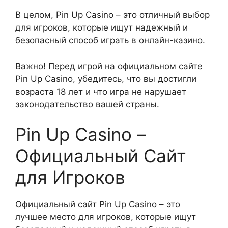
В целом, Pin Up Casino – это отличный выбор
для игроков, которые ищут надежный и
безопасный способ играть в онлайн-казино.
Важно! Перед игрой на официальном сайте
Pin Up Casino, убедитесь, что вы достигли
возраста 18 лет и что игра не нарушает
законодательство вашей страны.
Pin Up Casino –
Официальный Сайт
для Игроков
Официальный сайт Pin Up Casino – это
лучшее место для игроков, которые ищут