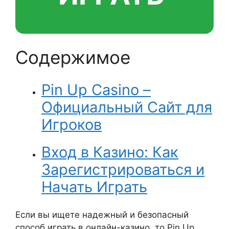
Содержимое
Pin Up Casino –
Официальный Сайт для
Игроков
Вход в Казино: Как
Зарегистрироваться и
Начать Играть
Если вы ищете надежный и безопасный
способ играть в онлайн-казино, то Pin Up