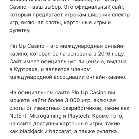
Casino – ваш выбор. Это официальный сайт,
который предлагает игрокам широкий спектр
игр, включая слоты, карточные игры и
рулетку.
Pin Up Casino – это международная онлайн-
казино, которая была основана в 2016 году.
Сайт имеет официальную лицензию, выдана
в Куртрахе, и является членом
международной ассоциации онлайн-казино.
На официальном сайте Pin Up Casino вы
можете найти более 3 000 игр, включая
слоты от известных разработчиков, такие как
NetEnt, Microgaming и Playtech. Кроме того,
на сайте доступны карточные игры, такие
как blackjack и baccarat, а также рулетка.