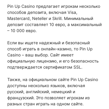
Pin Up Casino предлагает игрокам несколько
способов депозита, включая Visa,
Mastercard, Neteller и Skrill. Минимальный
депозит составляет 10 евро, а максимальный
– 10 000 евро.
Если вы ищете надежный и безопасный
способ играть в онлайн-казино, то Pin Up
Casino – ваш выбор. Сайт имеет
официальную лицензию, и его безопасность
подтверждается сертификатом SSL.
Также, на официальном сайте Pin Up Casino
доступны несколько языков, включая
русский, английский, немецкий и
французский. Это позволяет игрокам из
разных стран играть на одном сайте.