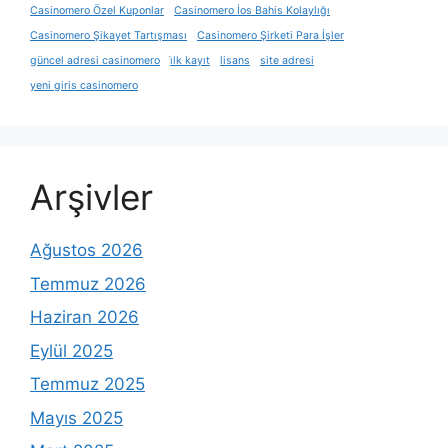
Casinomero Özel Kuponlar
Casinomero İos Bahis Kolaylığı
Casinomero Şikayet Tartışması
Casinomero Şirketi Para İşler
güncel adresi casinomero
i̇lk kayıt
lisans
site adresi
yeni giris casinomero
Arşivler
Ağustos 2026
Temmuz 2026
Haziran 2026
Eylül 2025
Temmuz 2025
Mayıs 2025