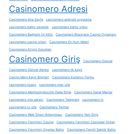
Casinomero Adresi
Casinomero Ana Sayfa
casinomero android uygulama
casinomero bahis severler
casinomero bahis sitesi
Casinomero Bağlantı İyi Kötü
Casinomero Blackjack Casino Oynamayı
casinomero casino sitesi
Casinomero En Hızlı Mobil
Casinomero Erişim Sorunları
Casinomero Giriş
Casinomero Güncel
Casinomero Güncel Adresi
casinomero i̇lk kayıt
Casino Mero Kayıt Bilgileri
Casinomero Kullanıcı Formu
casinomero lisans
casinomero maç izle
Casinomero Memnuniyetsizlik İfade Etme
Casinomero Sanal Maçlar
casinomero site adresi
Casinomero Telegram
casinomero tv
casinomero tv izle
Casinomero Twitter
Casinomero Web Sitesi Anlaşılması
Casinomero Yeni Giriş
Casinomero Çevrimiçi Casino
Casinomero Çevrimiçi Casinolar Şirket
Casinomero Çevrimiçi Oyunlar Bahis
Casinomero Çeşitli Sektör Bahis