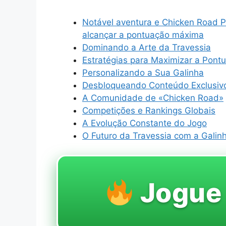
Notável aventura e Chicken Road Po
alcançar a pontuação máxima
Dominando a Arte da Travessia
Estratégias para Maximizar a Pont
Personalizando a Sua Galinha
Desbloqueando Conteúdo Exclusiv
A Comunidade de «Chicken Road»
Competições e Rankings Globais
A Evolução Constante do Jogo
O Futuro da Travessia com a Galin
Jogu