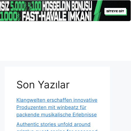
Son Yazılar
Klangwelten erschaffen innovative
Produzenten mit winbeatz für
packende musikalische Erlebnisse
Authentic stories unfold around