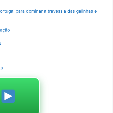
rtugal para dominar a travessia das galinhas e
uação
o
ha
e