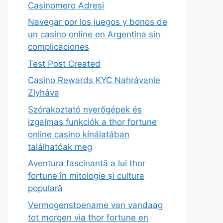
Casinomero Adresi
Navegar por los juegos y bonos de
un casino online en Argentina sin
complicaciones
Test Post Created
Casino Rewards KYC Nahrávanie
Zlyháva
Szórakoztató nyerőgépek és
izgalmas funkciók a thor fortune
online casino kínálatában
találhatóak meg
Aventura fascinantă a lui thor
fortune în mitologie și cultura
populară
Vermogenstoename van vandaag
tot morgen via thor fortune en