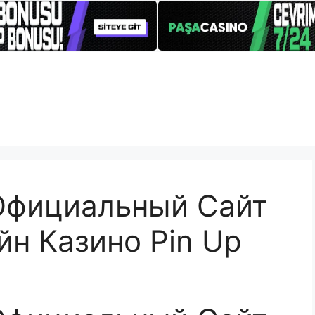
Официальный Сайт
йн Казино Pin Up