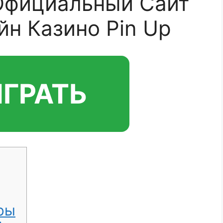
Официальный Сайт
йн Казино Pin Up
ГРАТЬ
ры