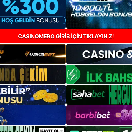
CASINOMERO GİRİŞ İÇİN TIKLAYINIZ!