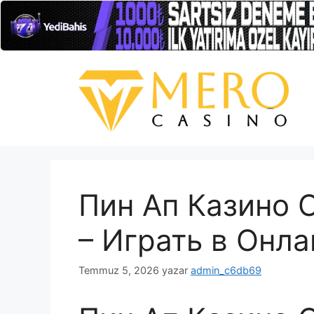
İçeriğe
atla
Пин Ап Казино 
– Играть в Онла
Temmuz 5, 2026
yazar
admin_c6db69