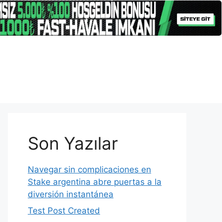
Son Yazılar
Navegar sin complicaciones en
Stake argentina abre puertas a la
diversión instantánea
Test Post Created