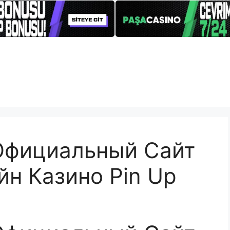
Официальный Сайт
йн Казино Pin Up