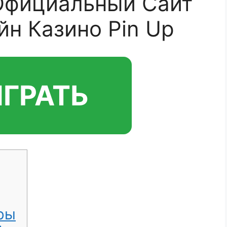
Официальный Сайт
йн Казино Pin Up
ГРАТЬ
ры