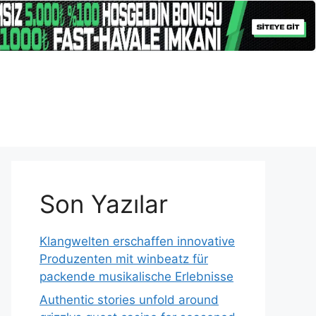
Son Yazılar
Klangwelten erschaffen innovative
Produzenten mit winbeatz für
packende musikalische Erlebnisse
Authentic stories unfold around