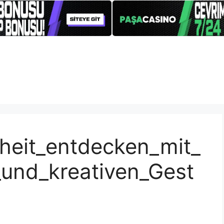
iheit_entdecken_mit_
und_kreativen_Gest