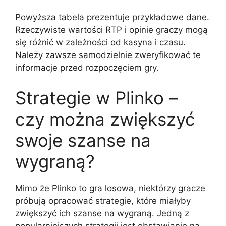
Powyższa tabela prezentuje przykładowe dane.
Rzeczywiste wartości RTP i opinie graczy mogą
się różnić w zależności od kasyna i czasu.
Należy zawsze samodzielnie zweryfikować te
informacje przed rozpoczęciem gry.
Strategie w Plinko –
czy można zwiększyć
swoje szanse na
wygraną?
Mimo że Plinko to gra losowa, niektórzy gracze
próbują opracować strategie, które miałyby
zwiększyć ich szanse na wygraną. Jedną z
popularniejszych strategii jest obstawianie na