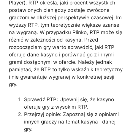
Player). RTP określa, jaki procent wszystkich
postawionych pieniędzy zostaje zwrócone
graczom w dłuższej perspektywie czasowej. Im
wyższy RTP, tym teoretycznie większe szanse
na wygraną. W przypadku Plinko, RTP może się
różnić w zależności od kasyna. Przed
rozpoczęciem gry warto sprawdzić, jaki RTP
oferuje dane kasyno i porównać go z innymi
grami dostępnymi w ofercie. Należy jednak
pamiętać, że RTP to tylko wskaźnik teoretyczny
i nie gwarantuje wygranej w konkretnej sesji
gry.
Sprawdź RTP: Upewnij się, że kasyno
oferuje gry z wysokim RTP.
Przejrzyj opinie: Zapoznaj się z opiniami
innych graczy na temat kasyna i danej
gry.