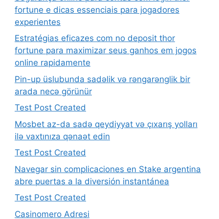
fortune e dicas essenciais para jogadores
experientes
Estratégias eficazes com no deposit thor
fortune para maximizar seus ganhos em jogos
online rapidamente
Pin-up üslubunda sadəlik və rəngarənglik bir
arada necə görünür
Test Post Created
Mosbet az-da sadə qeydiyyat və çıxarış yolları
ilə vaxtınıza qənaət edin
Test Post Created
Navegar sin complicaciones en Stake argentina
abre puertas a la diversión instantánea
Test Post Created
Casinomero Adresi