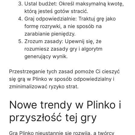
Ustal budżet: Określ maksymalną kwotę,
którą jesteś gotów stracić.
Graj odpowiedzialnie: Traktuj grę jako
formę rozrywki, a nie sposób na
zarabianie pieniędzy.
Zrozum zasady: Upewnij się, że
rozumiesz zasady gry i algorytm
generujący wynik.
Przestrzeganie tych zasad pomoże Ci cieszyć
się grą w Plinko w sposób odpowiedzialny i
zminimalizować ryzyko strat.
Nowe trendy w Plinko i
przyszłość tej gry
Gra Plinko nieustannie się rozwija, a twórcy