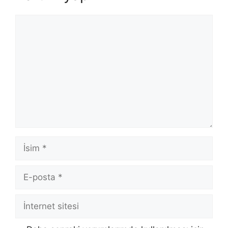
Yorum
İsim
E-
posta
İnternet
sitesi