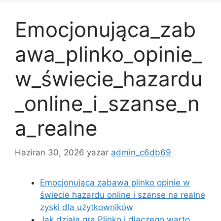
Emocjonująca_zab
awa_plinko_opinie_
w_świecie_hazardu
_online_i_szanse_n
a_realne
Haziran 30, 2026
yazar
admin_c6db69
Emocjonująca zabawa plinko opinie w
świecie hazardu online i szanse na realne
zyski dla użytkowników
Jak działa gra Plinko i dlaczego warto