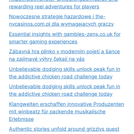
rewarding reel adventures for players
Nowoczesne strategie hazardowe i the-
nvcasinos.com.pl dla wymagających graczy
Essential insights with gambles-zens.co.uk for
smarter gaming experiences
Zábavná hra plinko v moderním pojetí a šance
na zajímavé výhry čekají na vás
Unbelievable dodging skills unlock peak fun in
the addictive chicken road challenge today
Unbelievable dodging skills unlock peak fun in
the addictive chicken road challenge today
Klangwelten erschaffen innovative Produzenten
mit winbeatz für packende musikalische
Erlebnisse
Authentic stories unfold around grizzlys quest