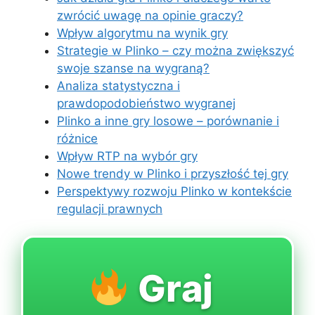
zwrócić uwagę na opinie graczy?
Wpływ algorytmu na wynik gry
Strategie w Plinko – czy można zwiększyć
swoje szanse na wygraną?
Analiza statystyczna i
prawdopodobieństwo wygranej
Plinko a inne gry losowe – porównanie i
różnice
Wpływ RTP na wybór gry
Nowe trendy w Plinko i przyszłość tej gry
Perspektywy rozwoju Plinko w kontekście
regulacji prawnych
Graj