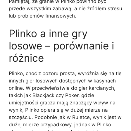
Pamiętaj, że granie w Plinko powinno być
przede wszystkim zabawą, a nie źródłem stresu
lub problemów finansowych.
Plinko a inne gry
losowe – porównanie i
różnice
Plinko, choć z pozoru prosta, wyróżnia się na tle
innych gier losowych dostępnych w kasynach
online. W przeciwieństwie do gier karcianych,
takich jak Blackjack czy Poker, gdzie
umiejętności gracza mają znaczący wpływ na
wynik, Plinko opiera się w dużej mierze na
szczęściu. Podobnie jak w Ruletce, wynik jest w
dużej mierze przypadkowy, jednak w Plinko