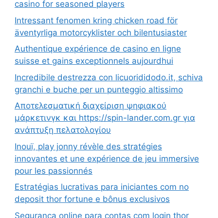
casino for seasoned players
Intressant fenomen kring chicken road för
äventyrliga motorcyklister och bilentusiaster
Authentique expérience de casino en ligne
suisse et gains exceptionnels aujourdhui
Incredibile destrezza con licuorididodo.it, schiva
granchi e buche per un punteggio altissimo
Αποτελεσματική διαχείριση ψηφιακού
μάρκετινγκ και https://spin-lander.com.gr για
ανάπτυξη πελατολογίου
Inouï, play jonny révèle des stratégies
innovantes et une expérience de jeu immersive
pour les passionnés
Estratégias lucrativas para iniciantes com no
deposit thor fortune e bônus exclusivos
Segurança online para contas com login thor