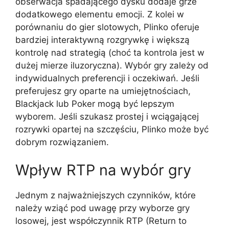
obserwacja spadającego dysku dodaje grze
dodatkowego elementu emocji. Z kolei w
porównaniu do gier slotowych, Plinko oferuje
bardziej interaktywną rozgrywkę i większą
kontrolę nad strategią (choć ta kontrola jest w
dużej mierze iluzoryczna). Wybór gry zależy od
indywidualnych preferencji i oczekiwań. Jeśli
preferujesz gry oparte na umiejętnościach,
Blackjack lub Poker mogą być lepszym
wyborem. Jeśli szukasz prostej i wciągającej
rozrywki opartej na szczęściu, Plinko może być
dobrym rozwiązaniem.
Wpływ RTP na wybór gry
Jednym z najważniejszych czynników, które
należy wziąć pod uwagę przy wyborze gry
losowej, jest współczynnik RTP (Return to