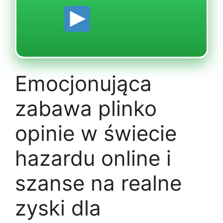
Emocjonująca
zabawa plinko
opinie w świecie
hazardu online i
szanse na realne
zyski dla