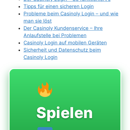
Tipps für einen sicheren Login
Probleme beim Casinoly Login – und wie
man sie löst
Der Casinoly Kundenservice – Ihre
Anlaufstelle bei Problemen
Casinoly Login auf mobilen Geräten
Sicherheit und Datenschutz beim
Casinoly Login
Spielen