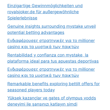
Einzigartige Gewinnmöglichkeiten und
royalsjoker.de für außergewöhnliche
Spielerlebnisse
Genuine insights surrounding mystake unveil
potential betting advantages
Ενδιαφέρουσες στρατηγικές για το millioner
casino και τα μυστικά των παικτών
Rentabilidad y confianza con mystake, la
plataforma ideal para tus apuestas deportivas
Ενδιαφέρουσες στρατηγικές για το millioner
casino και τα μυστικά των παικτών
Remarkable benefits exploring bettilt offers for
seasoned players today
Yüksek kazançlar ve gates of olympus vodds
deneyimi ile şansınızı katlayın şimdi