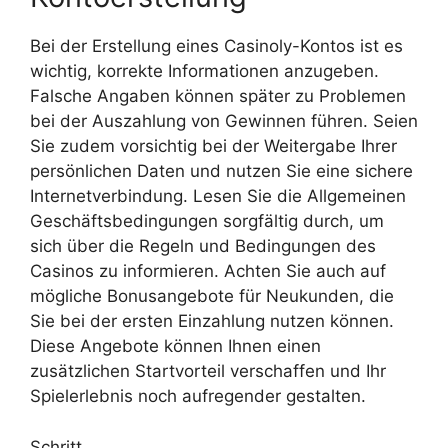
Bei der Erstellung eines Casinoly-Kontos ist es
wichtig, korrekte Informationen anzugeben.
Falsche Angaben können später zu Problemen
bei der Auszahlung von Gewinnen führen. Seien
Sie zudem vorsichtig bei der Weitergabe Ihrer
persönlichen Daten und nutzen Sie eine sichere
Internetverbindung. Lesen Sie die Allgemeinen
Geschäftsbedingungen sorgfältig durch, um
sich über die Regeln und Bedingungen des
Casinos zu informieren. Achten Sie auch auf
mögliche Bonusangebote für Neukunden, die
Sie bei der ersten Einzahlung nutzen können.
Diese Angebote können Ihnen einen
zusätzlichen Startvorteil verschaffen und Ihr
Spielerlebnis noch aufregender gestalten.
Schritt