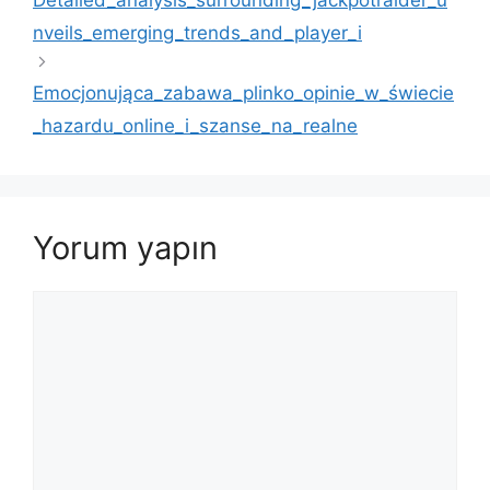
Detailed_analysis_surrounding_jackpotraider_u
nveils_emerging_trends_and_player_i
Emocjonująca_zabawa_plinko_opinie_w_świecie
_hazardu_online_i_szanse_na_realne
Yorum yapın
Yorum