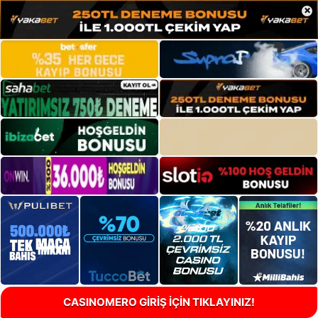
×
CASINOMERO GİRİŞ İÇİN TIKLAYINIZ!