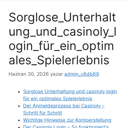
Sorglose_Unterhalt
ung_und_casinoly_l
ogin_für_ein_optim
ales_Spielerlebnis
Haziran 30, 2026
yazar
admin_c6db69
Sorglose Unterhaltung und casinoly login
für ein optimales Spielerlebnis
Der Anmeldeprozess bei Casinoly –
Schritt für Schritt
Wichtige Hinweise zur Kontoerstellung
Der Casinoly Login – So funktioniert's